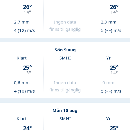
26
°
26
°
14
°
14
°
2,7
mm
Ingen data
2,3
mm
finns tillgänglig
4 (12) m/s
5 (- -) m/s
Sön 9 aug
Klart
SMHI
Yr
25
°
25
°
13
°
14
°
0,6
mm
Ingen data
0
mm
finns tillgänglig
4 (10) m/s
5 (- -) m/s
Mån 10 aug
Klart
SMHI
Yr
24
°
25
°