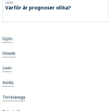
VÄDER
Varför är prognoser olika?
Gijón
Oviedo
León
Avilés
Torrelavega