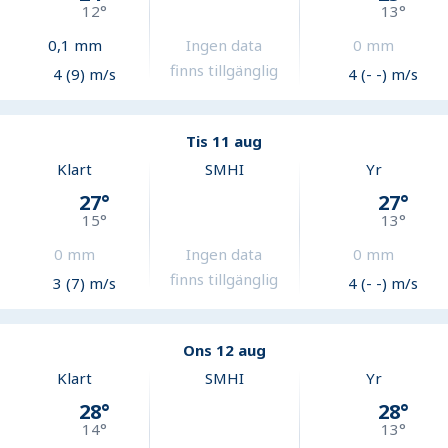
12
°
13
°
0,1
mm
Ingen data
0
mm
finns tillgänglig
4 (9) m/s
4 (- -) m/s
Tis 11 aug
Klart
SMHI
Yr
27
°
27
°
15
°
13
°
0
mm
Ingen data
0
mm
finns tillgänglig
3 (7) m/s
4 (- -) m/s
Ons 12 aug
Klart
SMHI
Yr
28
°
28
°
14
°
13
°