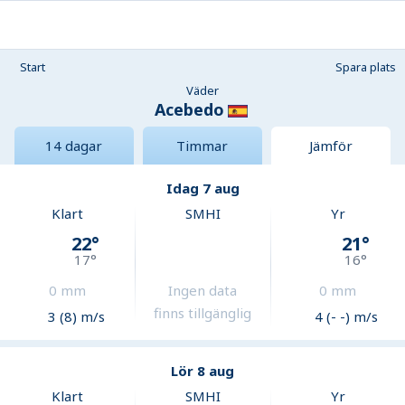
Start
Spara plats
Väder
Acebedo
14 dagar
Timmar
Jämför
Idag 7 aug
Klart
SMHI
Yr
22
°
21
°
17
°
16
°
0
mm
Ingen data
0
mm
finns tillgänglig
3 (8) m/s
4 (- -) m/s
Lör 8 aug
Klart
SMHI
Yr