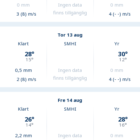
0
mm
Ingen data
0
mm
finns tillgänglig
3 (8) m/s
4 (- -) m/s
Tor 13 aug
Klart
SMHI
Yr
28
°
30
°
15
°
12
°
0,5
mm
Ingen data
0
mm
finns tillgänglig
2 (8) m/s
4 (- -) m/s
Fre 14 aug
Klart
SMHI
Yr
26
°
28
°
14
°
16
°
2,2
mm
Ingen data
0
mm