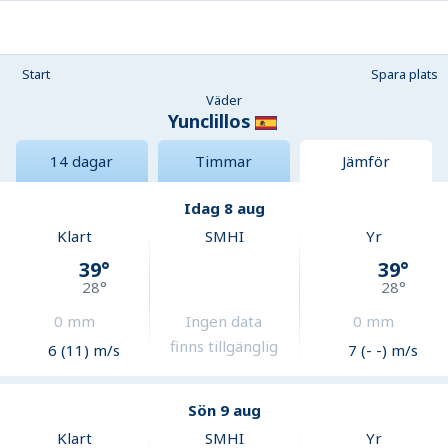
Start
Spara plats
Väder
Yunclillos
14 dagar
Timmar
Jämför
Idag 8 aug
Klart
SMHI
Yr
39
°
39
°
28
°
28
°
0
mm
Ingen data
0
mm
finns tillgänglig
6 (11) m/s
7 (- -) m/s
Sön 9 aug
Klart
SMHI
Yr