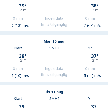
39
°
38
°
23
°
23
°
0
mm
Ingen data
0
mm
finns tillgänglig
6 (13) m/s
7 (- -) m/s
Mån 10 aug
Klart
SMHI
Yr
38
°
37
°
21
°
21
°
0
mm
Ingen data
0
mm
finns tillgänglig
5 (10) m/s
5 (- -) m/s
Tis 11 aug
Klart
SMHI
Yr
39
°
37
°