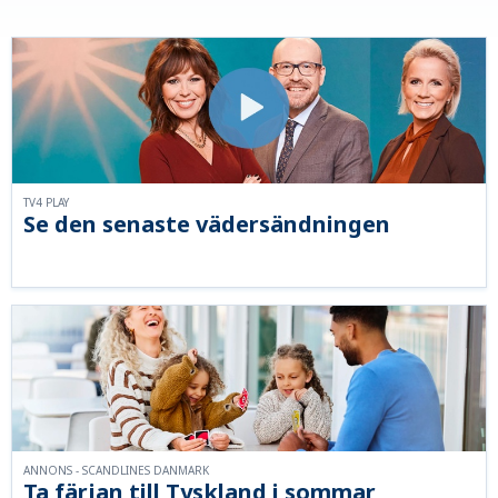
TV4 PLAY
Se den senaste vädersändningen
ANNONS - SCANDLINES DANMARK
Ta färjan till Tyskland i sommar