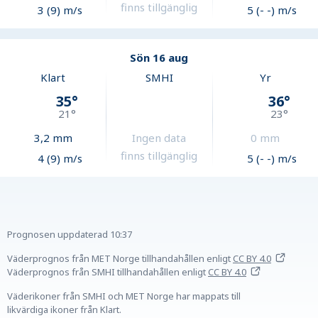
finns tillgänglig
3 (9) m/s
5 (- -) m/s
Sön 16 aug
Klart
SMHI
Yr
35
°
36
°
21
°
23
°
3,2
mm
Ingen data
0
mm
finns tillgänglig
4 (9) m/s
5 (- -) m/s
Prognosen uppdaterad
10:37
Väderprognos från MET Norge tillhandahållen
enligt
CC BY 4.0
Väderprognos från SMHI tillhandahållen
enligt
CC BY 4.0
Väderikoner från SMHI och MET Norge har mappats till
likvärdiga ikoner från Klart.