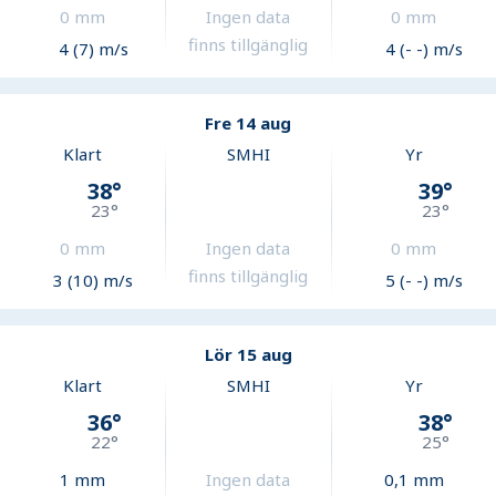
0
mm
Ingen data
0
mm
finns tillgänglig
4 (7) m/s
4 (- -) m/s
Fre 14 aug
Klart
SMHI
Yr
38
°
39
°
23
°
23
°
0
mm
Ingen data
0
mm
finns tillgänglig
3 (10) m/s
5 (- -) m/s
Lör 15 aug
Klart
SMHI
Yr
36
°
38
°
22
°
25
°
1
mm
Ingen data
0,1
mm