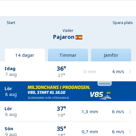
Start
Spara plats
Väder
Pajaron
14 dagar
Timmar
Jämför
36°
Idag
0
mm
4
m/s
7 aug
27°
Lör
8 aug
37°
Lör
1,3
mm
6
m/s
8 aug
19°
35°
Sön
0,7
mm
6
m/s
9 aug
18°