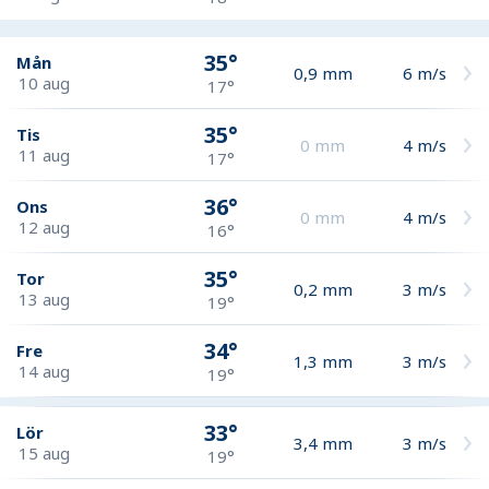
35°
Mån
0,9
mm
6
m/s
10 aug
17°
35°
Tis
0
mm
4
m/s
11 aug
17°
36°
Ons
0
mm
4
m/s
12 aug
16°
35°
Tor
0,2
mm
3
m/s
13 aug
19°
34°
Fre
1,3
mm
3
m/s
14 aug
19°
33°
Lör
3,4
mm
3
m/s
15 aug
19°