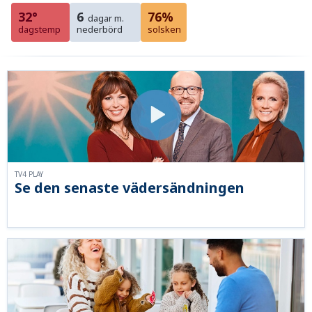
32°
6
76%
dagar m.
dagstemp
nederbörd
solsken
TV4 PLAY
Se den senaste vädersändningen