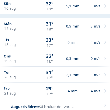
32°
Sön
5,1
mm
3
m/s
16 aug
19°
31°
Mån
0,9
mm
3
m/s
17 aug
18°
33°
Tis
0
mm
4
m/s
18 aug
17°
32°
Ons
0,3
mm
2
m/s
19 aug
18°
31°
Tor
2,1
mm
3
m/s
20 aug
17°
29°
Fre
4
mm
4
m/s
21 aug
17°
Augustivädret:
Så brukar det vara...