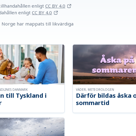
llhandahållen
enligt
CC BY 4.0
dahållen
enligt
CC BY 4.0
Norge har mappats till likvärdiga
NDLINES DANMARK
VÄDER, METEOROLOGEN
n till Tyskland i
Därför bildas åska 
r
sommartid