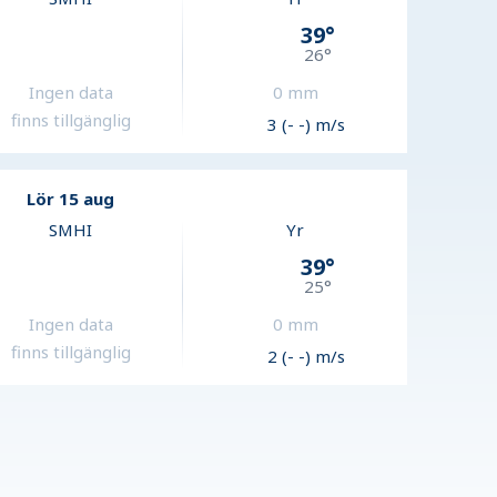
39
°
26
°
Ingen data
0
mm
finns tillgänglig
3 (- -) m/s
Lör 15 aug
SMHI
Yr
39
°
25
°
Ingen data
0
mm
finns tillgänglig
2 (- -) m/s