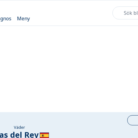
ognos
Meny
Väder
ias del Rey