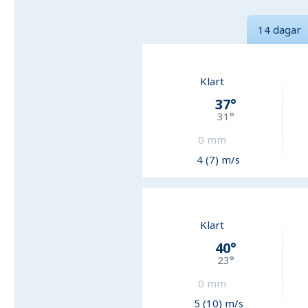
14 dagar
Klart
37
°
31
°
0
mm
4 (7) m/s
Klart
40
°
23
°
0
mm
5 (10) m/s