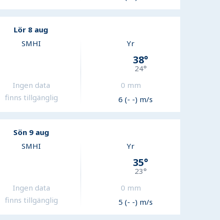
Lör 8 aug
SMHI
Yr
38
°
24
°
Ingen data
0
mm
finns tillgänglig
6 (- -) m/s
Sön 9 aug
SMHI
Yr
35
°
23
°
Ingen data
0
mm
finns tillgänglig
5 (- -) m/s