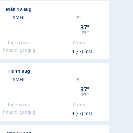
Mån 10 aug
SMHI
Yr
37
°
23
°
Ingen data
0
mm
finns tillgänglig
4 (- -) m/s
Tis 11 aug
SMHI
Yr
37
°
23
°
Ingen data
0
mm
finns tillgänglig
4 (- -) m/s