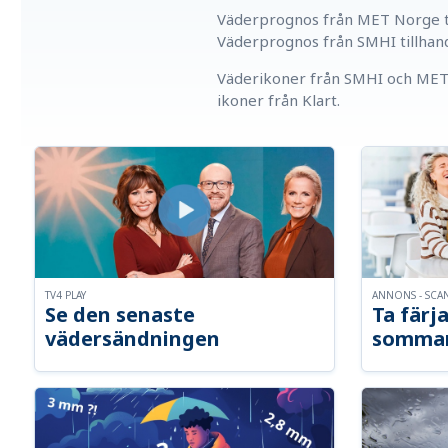
Väderprognos från MET Norge ti
Väderprognos från SMHI tillhan
Väderikoner från SMHI och MET 
ikoner från Klart.
TV4 PLAY
ANNONS - SCA
Se den senaste
Ta färja
vädersändningen
somma