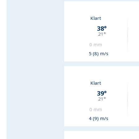
Klart
38
°
21
°
0
mm
5 (8) m/s
Klart
39
°
21
°
0
mm
4 (9) m/s