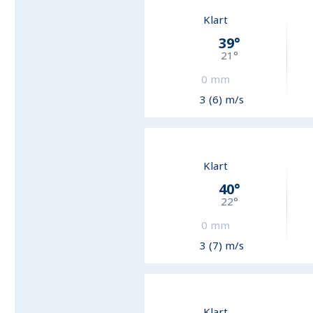
Klart
39
°
21
°
0
mm
3 (6) m/s
Klart
40
°
22
°
0
mm
3 (7) m/s
Klart