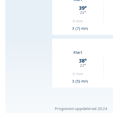
39
°
23
°
0
mm
3 (7) m/s
Klart
38
°
22
°
0
mm
3 (5) m/s
Prognosen uppdaterad
20:24