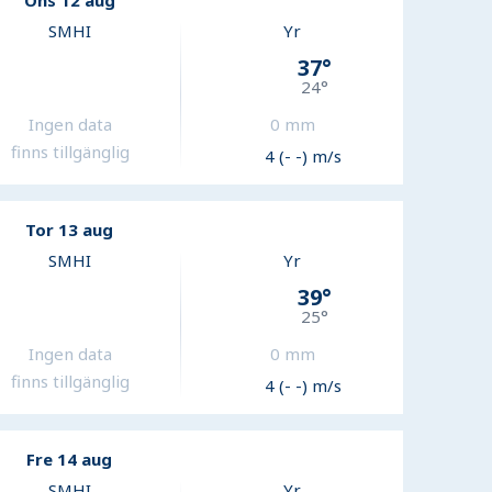
Ons 12 aug
SMHI
Yr
37
°
24
°
Ingen data
0
mm
finns tillgänglig
4 (- -) m/s
Tor 13 aug
SMHI
Yr
39
°
25
°
Ingen data
0
mm
finns tillgänglig
4 (- -) m/s
Fre 14 aug
SMHI
Yr