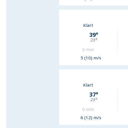
Klart
39
°
23
°
0
mm
5 (10) m/s
Klart
37
°
23
°
0
mm
6 (12) m/s