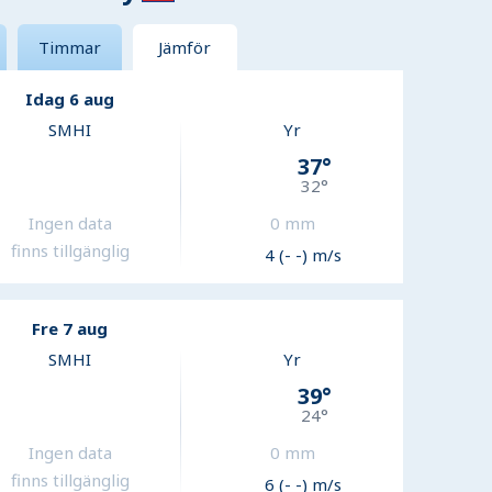
Timmar
Jämför
Idag 6 aug
SMHI
Yr
37
°
32
°
Ingen data
0
mm
finns tillgänglig
4 (- -) m/s
Fre 7 aug
SMHI
Yr
39
°
24
°
Ingen data
0
mm
finns tillgänglig
6 (- -) m/s