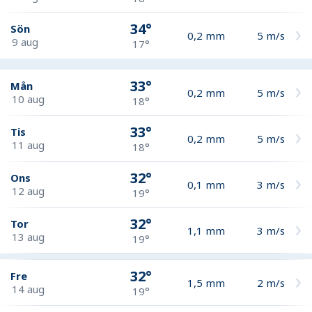
34°
Sön
0,2
mm
5
m/s
9 aug
17°
33°
Mån
0,2
mm
5
m/s
10 aug
18°
33°
Tis
0,2
mm
5
m/s
11 aug
18°
32°
Ons
0,1
mm
3
m/s
12 aug
19°
32°
Tor
1,1
mm
3
m/s
13 aug
19°
32°
Fre
1,5
mm
2
m/s
14 aug
19°