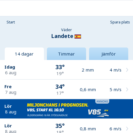
Start
Spara plats
Väder
Landete
14 dagar
Timmar
Jämför
33°
Idag
2
mm
4
m/s
6 aug
19°
34°
Fre
0,6
mm
5
m/s
7 aug
17°
Lör
8 aug
35°
Lör
0,8
mm
6
m/s
8 aug
18°