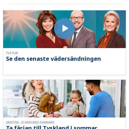
TV4 PLAY
Se den senaste vädersändningen
ANNONS - SCANDLINES DANMARK
Ta färjan till Tyskland i sommar