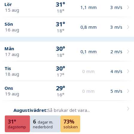
31°
Lör
1,1
mm
3
m/s
15 aug
18°
31°
Sön
0,8
mm
3
m/s
16 aug
18°
30°
Mån
0,1
mm
2
m/s
17 aug
18°
30°
Tis
0
mm
4
m/s
18 aug
17°
29°
Ons
0
mm
5
m/s
19 aug
16°
Augustivädret:
Så brukar det vara...
31°
6
73%
dagar m.
dagstemp
nederbörd
solsken