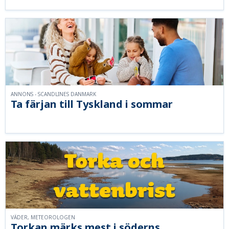
ANNONS - SCANDLINES DANMARK
Ta färjan till Tyskland i sommar
VÄDER, METEOROLOGEN
Torkan märks mest i söderns