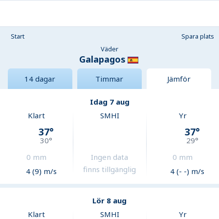
Start
Spara plats
Väder
Galapagos
14 dagar
Timmar
Jämför
Idag 7 aug
Klart
SMHI
Yr
37
°
37
°
30
°
29
°
0
mm
Ingen data
0
mm
finns tillgänglig
4 (9) m/s
4 (- -) m/s
Lör 8 aug
Klart
SMHI
Yr