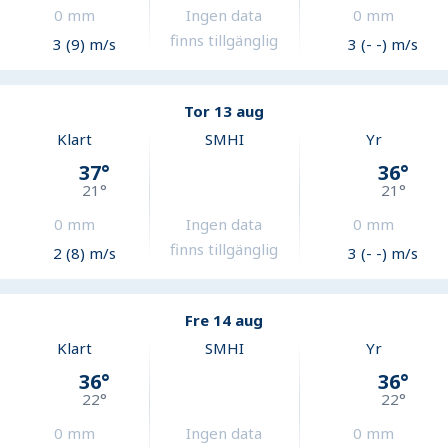
0
mm
Ingen data
0
mm
finns tillgänglig
3 (9) m/s
3 (- -) m/s
Tor 13 aug
Klart
SMHI
Yr
37
°
36
°
21
°
21
°
0
mm
Ingen data
0
mm
finns tillgänglig
2 (8) m/s
3 (- -) m/s
Fre 14 aug
Klart
SMHI
Yr
36
°
36
°
22
°
22
°
0
mm
Ingen data
0
mm