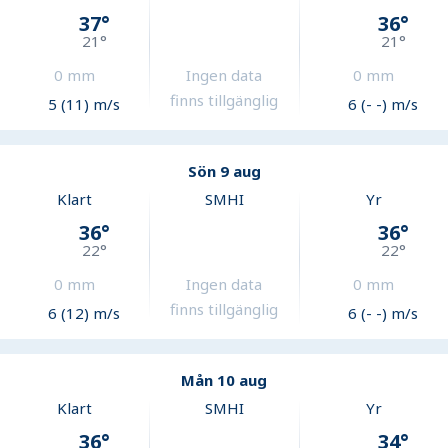
37
°
36
°
21
°
21
°
0
mm
Ingen data
0
mm
finns tillgänglig
5 (11) m/s
6 (- -) m/s
Sön 9 aug
Klart
SMHI
Yr
36
°
36
°
22
°
22
°
0
mm
Ingen data
0
mm
finns tillgänglig
6 (12) m/s
6 (- -) m/s
Mån 10 aug
Klart
SMHI
Yr
36
°
34
°