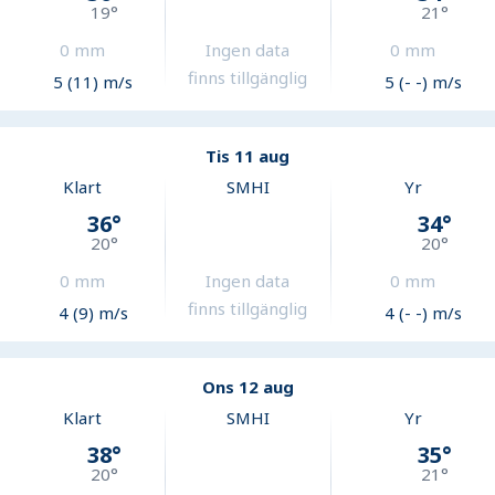
19
°
21
°
0
mm
Ingen data
0
mm
finns tillgänglig
5 (11) m/s
5 (- -) m/s
Tis 11 aug
Klart
SMHI
Yr
36
°
34
°
20
°
20
°
0
mm
Ingen data
0
mm
finns tillgänglig
4 (9) m/s
4 (- -) m/s
Ons 12 aug
Klart
SMHI
Yr
38
°
35
°
20
°
21
°