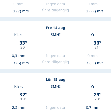
0
mm
Ingen data
0
mm
finns tillgänglig
3 (7) m/s
3 (- -) m/s
Fre 14 aug
Klart
SMHI
Yr
33
°
36
°
20
°
21
°
0,3
mm
Ingen data
0
mm
finns tillgänglig
3 (8) m/s
3 (- -) m/s
Lör 15 aug
Klart
SMHI
Yr
32
°
29
°
19
°
20
°
2,5
mm
Ingen data
0,7
mm