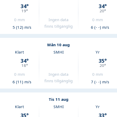
34
°
34
°
19
°
20
°
0
mm
Ingen data
0
mm
finns tillgänglig
5 (12) m/s
6 (- -) m/s
Mån 10 aug
Klart
SMHI
Yr
34
°
35
°
18
°
20
°
0
mm
Ingen data
0
mm
finns tillgänglig
6 (11) m/s
7 (- -) m/s
Tis 11 aug
Klart
SMHI
Yr
35
°
33
°