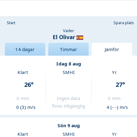
Start
Spara plats
Väder
El Olivar
14 dagar
Timmar
Jämför
Idag 8 aug
Klart
SMHI
Yr
26
°
27
°
0
mm
Ingen data
0
mm
finns tillgänglig
0 (3) m/s
4 (- -) m/s
Sön 9 aug
Klart
SMHI
Yr