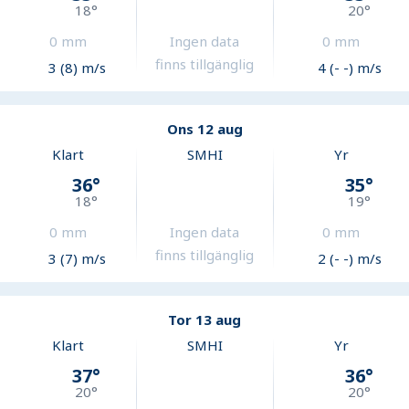
18
°
20
°
0
mm
Ingen data
0
mm
finns tillgänglig
3 (8) m/s
4 (- -) m/s
Ons 12 aug
Klart
SMHI
Yr
36
°
35
°
18
°
19
°
0
mm
Ingen data
0
mm
finns tillgänglig
3 (7) m/s
2 (- -) m/s
Tor 13 aug
Klart
SMHI
Yr
37
°
36
°
20
°
20
°