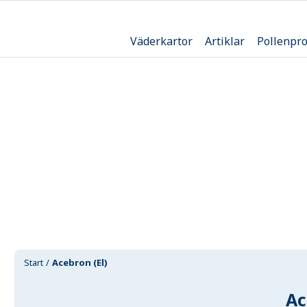
Väderkartor
Artiklar
Pollenpr
Start
Acebron (El)
Ac