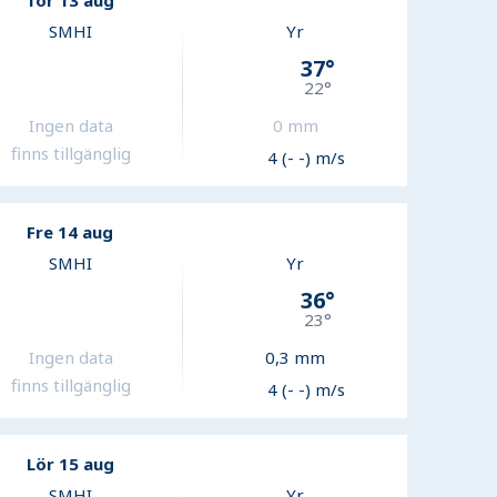
Tor 13 aug
SMHI
Yr
37
°
22
°
Ingen data
0
mm
finns tillgänglig
4 (- -) m/s
Fre 14 aug
SMHI
Yr
36
°
23
°
Ingen data
0,3
mm
finns tillgänglig
4 (- -) m/s
Lör 15 aug
SMHI
Yr