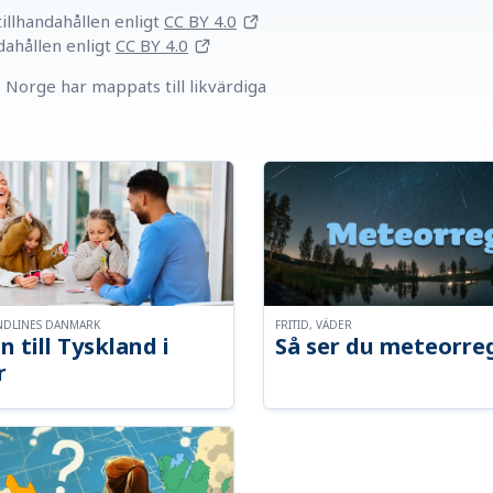
llhandahållen
enligt
CC BY 4.0
dahållen
enligt
CC BY 4.0
Norge har mappats till likvärdiga
NDLINES DANMARK
FRITID, VÄDER
n till Tyskland i
Så ser du meteorre
r