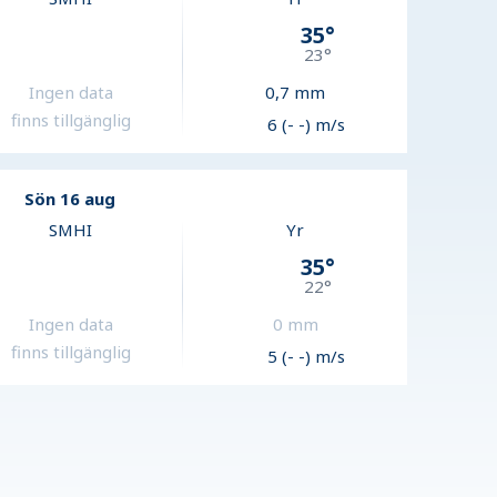
35
°
23
°
Ingen data
0,7
mm
finns tillgänglig
6 (- -) m/s
Sön 16 aug
SMHI
Yr
35
°
22
°
Ingen data
0
mm
finns tillgänglig
5 (- -) m/s