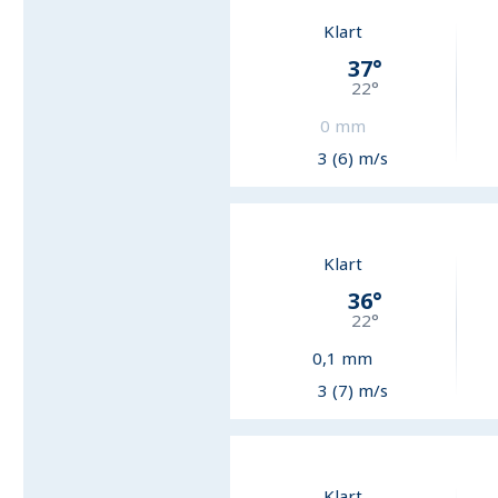
Klart
37
°
22
°
0
mm
3 (6) m/s
Klart
36
°
22
°
0,1
mm
3 (7) m/s
Klart