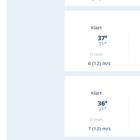
Klart
37
°
21
°
0
mm
6 (12) m/s
Klart
36
°
21
°
0
mm
7 (12) m/s