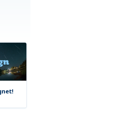
gnet!