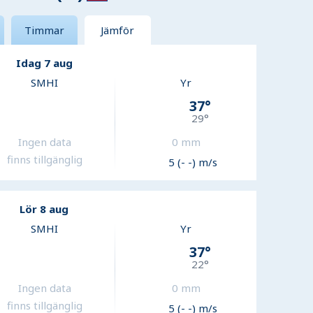
Timmar
Jämför
Idag 7 aug
SMHI
Yr
37
°
29
°
Ingen data
0
mm
finns tillgänglig
5 (- -) m/s
Lör 8 aug
SMHI
Yr
37
°
22
°
Ingen data
0
mm
finns tillgänglig
5 (- -) m/s