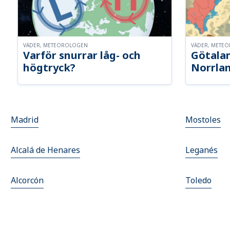
VÄDER, METEOROLOGEN
VÄDER, METE
Varför snurrar låg- och
Götalan
högtryck?
Norrla
Madrid
Mostoles
Alcalá de Henares
Leganés
Alcorcón
Toledo