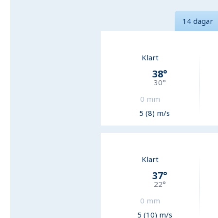
14 dagar
Klart
38
°
30
°
0
mm
5 (8) m/s
Klart
37
°
22
°
0
mm
5 (10) m/s