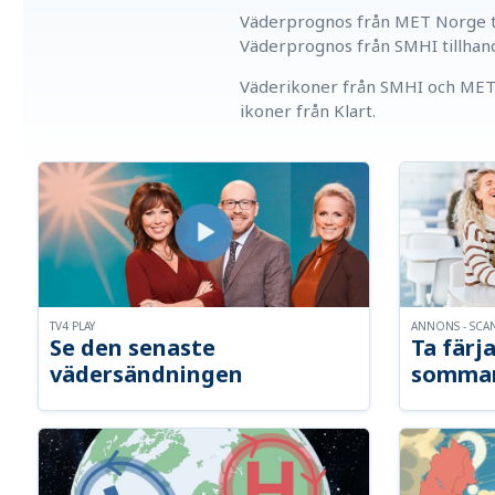
Väderprognos från MET Norge ti
Väderprognos från SMHI tillhan
Väderikoner från SMHI och MET 
ikoner från Klart.
TV4 PLAY
ANNONS - SCA
Se den senaste
Ta färja
vädersändningen
somma