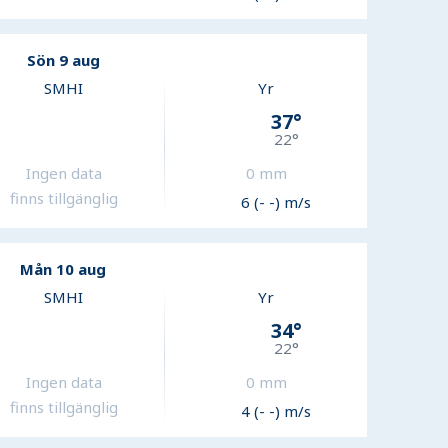
Sön 9 aug
SMHI
Yr
37
°
22
°
Ingen data
0
mm
finns tillgänglig
6 (- -) m/s
Mån 10 aug
SMHI
Yr
34
°
22
°
Ingen data
0
mm
finns tillgänglig
4 (- -) m/s