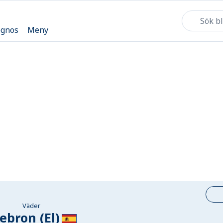
ognos
Meny
Väder
ebron (El)