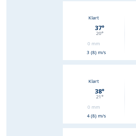
Klart
37
°
20
°
0
mm
3 (8) m/s
Klart
38
°
21
°
0
mm
4 (8) m/s