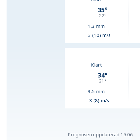
35
°
22
°
1,3
mm
3 (10) m/s
Klart
34
°
21
°
3,5
mm
3 (8) m/s
Prognosen uppdaterad
15:06