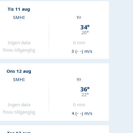
Tis 11 aug
SMHI
Yr
34
°
20
°
Ingen data
0
mm
finns tillgänglig
3 (- -) m/s
Ons 12 aug
SMHI
Yr
36
°
22
°
Ingen data
0
mm
finns tillgänglig
4 (- -) m/s