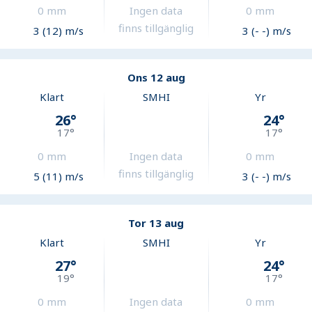
0
mm
Ingen data
0
mm
finns tillgänglig
3 (12) m/s
3 (- -) m/s
Ons 12 aug
Klart
SMHI
Yr
26
°
24
°
17
°
17
°
0
mm
Ingen data
0
mm
finns tillgänglig
5 (11) m/s
3 (- -) m/s
Tor 13 aug
Klart
SMHI
Yr
27
°
24
°
19
°
17
°
0
mm
Ingen data
0
mm