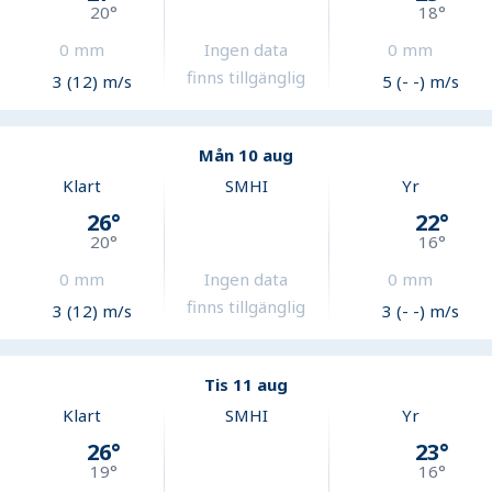
20
°
18
°
0
mm
Ingen data
0
mm
finns tillgänglig
3 (12) m/s
5 (- -) m/s
Mån 10 aug
Klart
SMHI
Yr
26
°
22
°
20
°
16
°
0
mm
Ingen data
0
mm
finns tillgänglig
3 (12) m/s
3 (- -) m/s
Tis 11 aug
Klart
SMHI
Yr
26
°
23
°
19
°
16
°