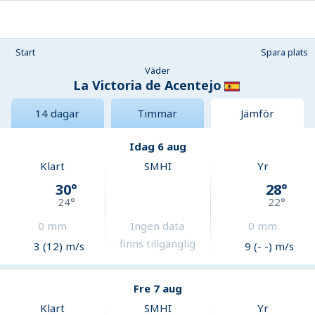
Start
Spara plats
Väder
La Victoria de Acentejo
14 dagar
Timmar
Jämför
Idag 6 aug
Klart
SMHI
Yr
30
°
28
°
24
°
22
°
0
mm
Ingen data
0
mm
finns tillgänglig
3 (12) m/s
9 (- -) m/s
Fre 7 aug
Klart
SMHI
Yr