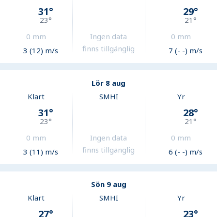
31
°
29
°
23
°
21
°
0
mm
Ingen data
0
mm
finns tillgänglig
3 (12) m/s
7 (- -) m/s
Lör 8 aug
Klart
SMHI
Yr
31
°
28
°
23
°
21
°
0
mm
Ingen data
0
mm
finns tillgänglig
3 (11) m/s
6 (- -) m/s
Sön 9 aug
Klart
SMHI
Yr
27
°
23
°