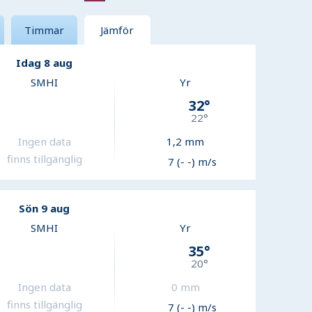
Timmar
Jämför
Idag 8 aug
SMHI
Yr
32
°
22
°
Ingen data
1,2
mm
finns tillgänglig
7 (- -) m/s
Sön 9 aug
SMHI
Yr
35
°
20
°
Ingen data
0
mm
finns tillgänglig
7 (- -) m/s