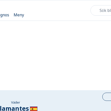
ognos
Meny
Väder
alamantes