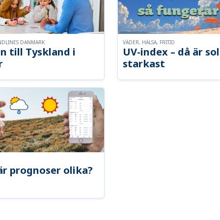
NDLINES DANMARK
VÄDER, HÄLSA, FRITID
n till Tyskland i
UV-index – då är so
r
starkast
är prognoser olika?