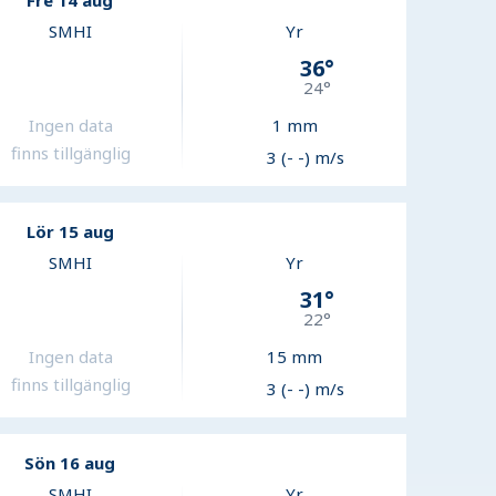
Fre 14 aug
SMHI
Yr
36
°
24
°
Ingen data
1
mm
finns tillgänglig
3 (- -) m/s
Lör 15 aug
SMHI
Yr
31
°
22
°
Ingen data
15
mm
finns tillgänglig
3 (- -) m/s
Sön 16 aug
SMHI
Yr