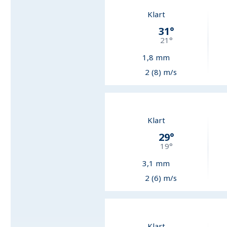
Klart
31
°
21
°
1,8
mm
2 (8) m/s
Klart
29
°
19
°
3,1
mm
2 (6) m/s
Klart