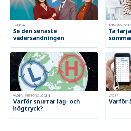
TV4 PLAY
ANNONS - SCA
Se den senaste
Ta färja
vädersändningen
somma
VÄDER, METEOROLOGEN
VÄDER
Varför snurrar låg- och
Varför 
högtryck?