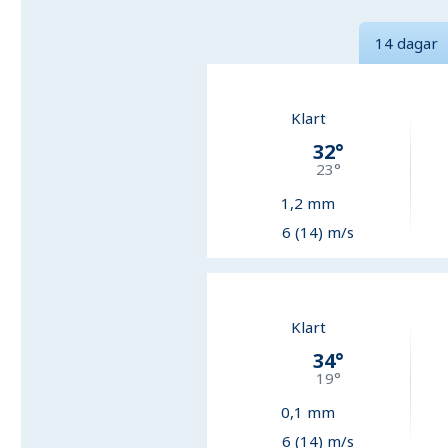
14 dagar
Klart
32
°
23
°
1,2
mm
6 (14) m/s
Klart
34
°
19
°
0,1
mm
6 (14) m/s