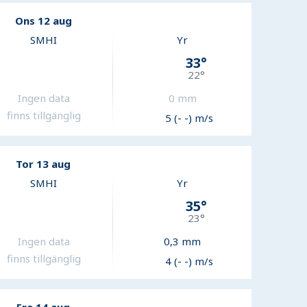
Ons 12 aug
SMHI
Yr
33
°
22
°
Ingen data
0
mm
finns tillgänglig
5 (- -) m/s
Tor 13 aug
SMHI
Yr
35
°
23
°
Ingen data
0,3
mm
finns tillgänglig
4 (- -) m/s