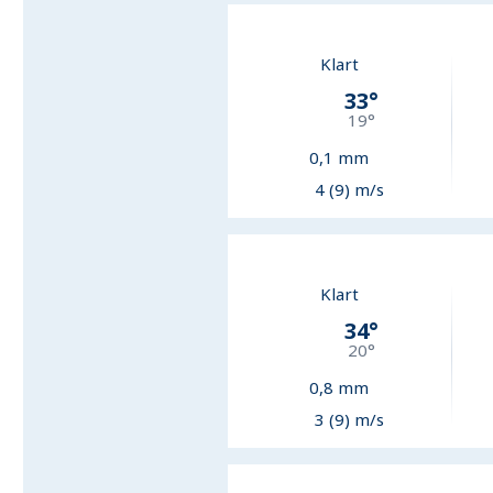
Klart
33
°
19
°
0,1
mm
4 (9) m/s
Klart
34
°
20
°
0,8
mm
3 (9) m/s