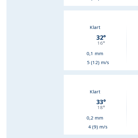
Klart
32
°
16
°
0,1
mm
5 (12) m/s
Klart
33
°
18
°
0,2
mm
4 (9) m/s