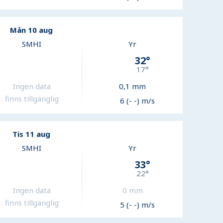
Mån 10 aug
SMHI
Yr
32
°
17
°
Ingen data
0,1
mm
finns tillgänglig
6 (- -) m/s
Tis 11 aug
SMHI
Yr
33
°
22
°
Ingen data
0
mm
finns tillgänglig
5 (- -) m/s