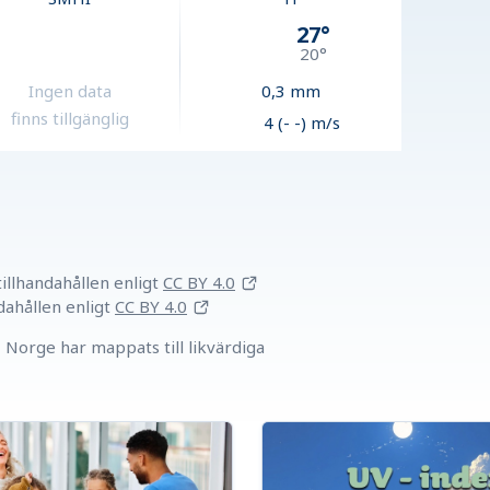
27
°
20
°
Ingen data
0,3
mm
finns tillgänglig
4 (- -) m/s
llhandahållen
enligt
CC BY 4.0
dahållen
enligt
CC BY 4.0
Norge har mappats till likvärdiga