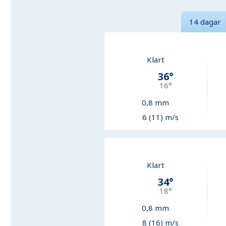
14 dagar
Klart
36
°
16
°
0,8
mm
6 (11) m/s
Klart
34
°
18
°
0,8
mm
8 (16) m/s