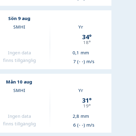
Sön 9 aug
SMHI
Yr
34
°
18
°
Ingen data
0,1
mm
finns tillgänglig
7 (- -) m/s
Mån 10 aug
SMHI
Yr
31
°
19
°
Ingen data
2,8
mm
finns tillgänglig
6 (- -) m/s