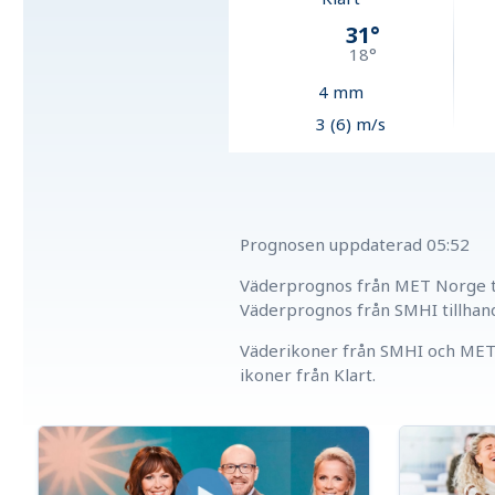
31
°
18
°
4
mm
3 (6) m/s
Prognosen uppdaterad
05:52
Väderprognos från MET Norge ti
Väderprognos från SMHI tillhan
Väderikoner från SMHI och MET 
ikoner från Klart.