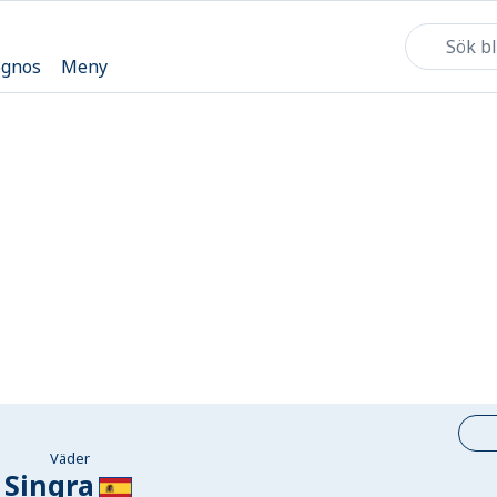
ognos
Meny
Väder
Singra