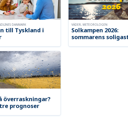
NDLINES DANMARK
VÄDER, METEOROLOGEN
n till Tyskland i
Solkampen 2026:
r
sommarens soligast
å överraskningar?
tre prognoser