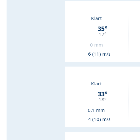
Klart
35
°
17
°
0
mm
6 (11) m/s
Klart
33
°
18
°
0,1
mm
4 (10) m/s