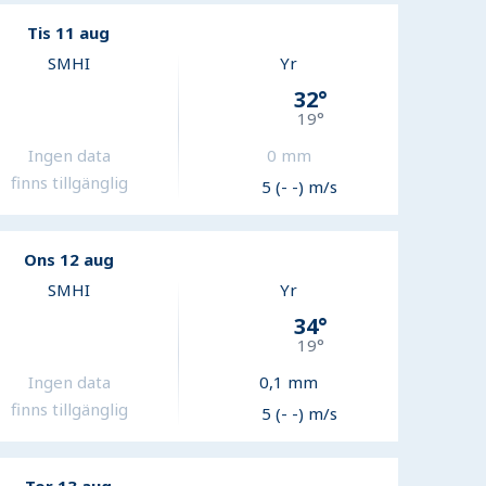
Tis 11 aug
SMHI
Yr
32
°
19
°
Ingen data
0
mm
finns tillgänglig
5 (- -) m/s
Ons 12 aug
SMHI
Yr
34
°
19
°
Ingen data
0,1
mm
finns tillgänglig
5 (- -) m/s