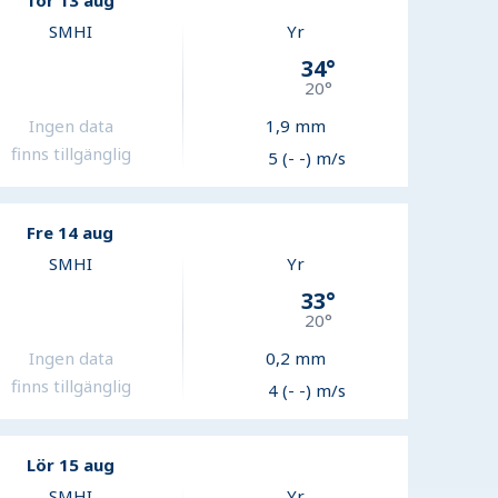
Tor 13 aug
SMHI
Yr
34
°
20
°
Ingen data
1,9
mm
finns tillgänglig
5 (- -) m/s
Fre 14 aug
SMHI
Yr
33
°
20
°
Ingen data
0,2
mm
finns tillgänglig
4 (- -) m/s
Lör 15 aug
SMHI
Yr