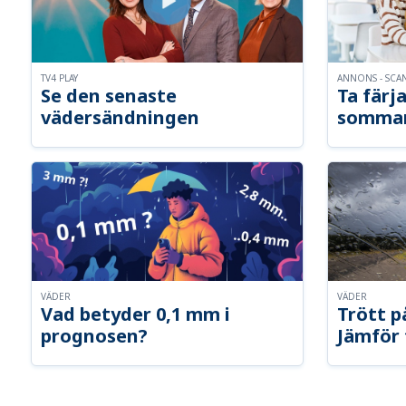
TV4 PLAY
ANNONS - SCA
Se den senaste
Ta färja
vädersändningen
somma
VÄDER
VÄDER
Vad betyder 0,1 mm i
Trött p
prognosen?
Jämför 