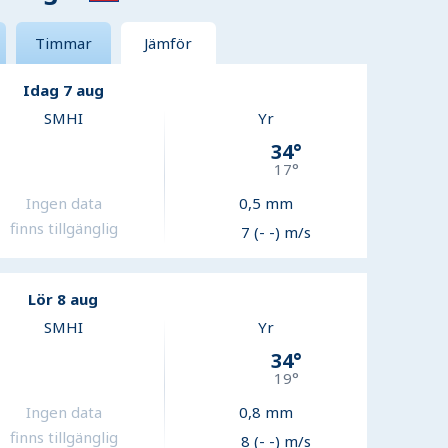
Timmar
Jämför
Idag 7 aug
SMHI
Yr
34
°
17
°
Ingen data
0,5
mm
finns tillgänglig
7 (- -) m/s
Lör 8 aug
SMHI
Yr
34
°
19
°
Ingen data
0,8
mm
finns tillgänglig
8 (- -) m/s