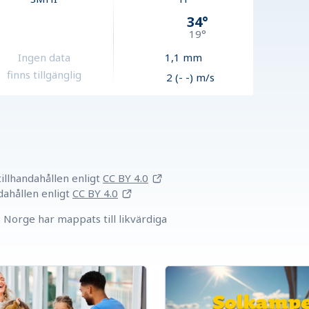
34
°
19
°
Ingen data
1,1
mm
finns tillgänglig
2 (- -) m/s
llhandahållen
enligt
CC BY 4.0
dahållen
enligt
CC BY 4.0
Norge har mappats till likvärdiga