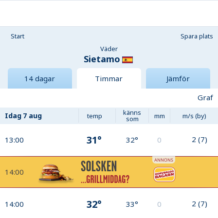
Start
Spara plats
Väder
Sietamo
14 dagar
Timmar
Jämför
Graf
känns
Idag
7 aug
temp
mm
m/s (by)
som
31°
2
(
7
)
13:00
32°
0
14:00
32°
2
(
7
)
14:00
33°
0