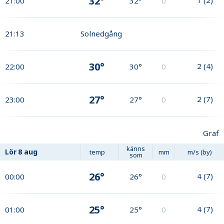
32°
21:00
32°
0
21:13
Solnedgång
30°
2
(
4
)
22:00
30°
0
27°
2
(
7
)
23:00
27°
0
Graf
känns
Lör
8 aug
temp
mm
m/s (by)
som
26°
4
(
7
)
00:00
26°
0
25°
4
(
7
)
01:00
25°
0