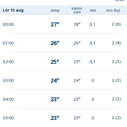
känns
Lör
15 aug
temp
mm
m/s (by)
som
27°
2
(
6
)
00:00
28°
0,1
26°
2
(
4
)
01:00
26°
0,1
25°
2
(
3
)
02:00
25°
0,1
24°
2
(
3
)
03:00
24°
0
23°
2
(
3
)
04:00
23°
0
23°
2
(
2
)
05:00
23°
0