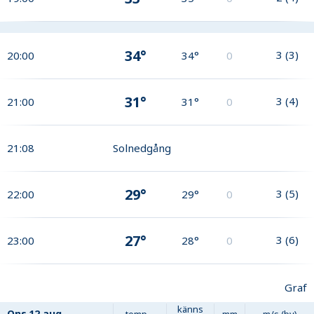
34°
3
(
3
)
20:00
34°
0
31°
3
(
4
)
21:00
31°
0
21:08
Solnedgång
29°
3
(
5
)
22:00
29°
0
27°
3
(
6
)
23:00
28°
0
Graf
känns
Ons
12 aug
temp
mm
m/s (by)