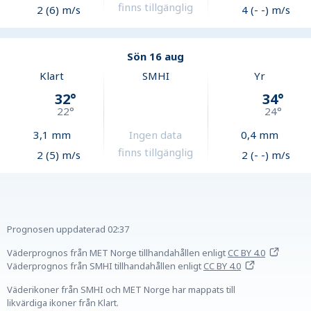
finns tillgänglig
2 (6) m/s
4 (- -) m/s
Sön 16 aug
Klart
SMHI
Yr
32
°
34
°
22
°
24
°
3,1
mm
Ingen data
0,4
mm
finns tillgänglig
2 (5) m/s
2 (- -) m/s
Prognosen uppdaterad
02:37
Väderprognos från MET Norge tillhandahållen
enligt
CC BY 4.0
Väderprognos från SMHI tillhandahållen
enligt
CC BY 4.0
Väderikoner från SMHI och MET Norge har mappats till
likvärdiga ikoner från Klart.