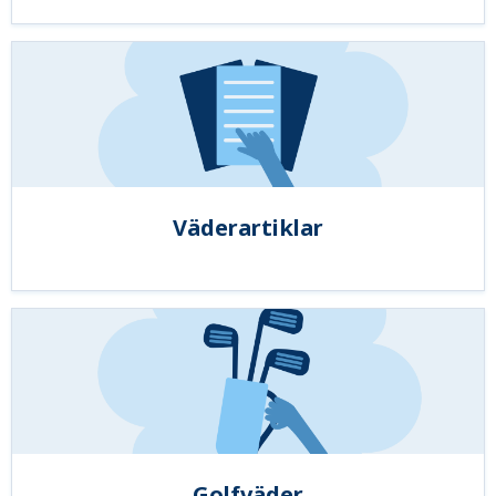
Väderartiklar
Golfväder