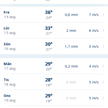
36°
Fre
0,6
mm
7
m/s
14 aug
24°
33°
Lör
2
mm
6
m/s
15 aug
21°
30°
Sön
1,7
mm
3
m/s
16 aug
21°
29°
Mån
0,2
mm
4
m/s
17 aug
20°
28°
Tis
0
mm
5
m/s
18 aug
18°
29°
Ons
0
mm
5
m/s
19 aug
18°