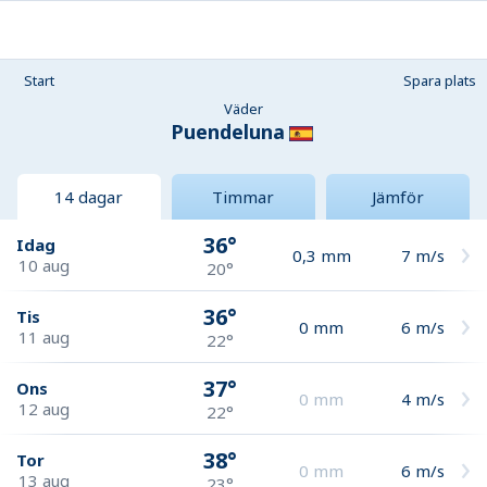
Start
Spara plats
Väder
Puendeluna
14 dagar
Timmar
Jämför
36°
Idag
0,3
mm
7
m/s
10 aug
20°
36°
Tis
0
mm
6
m/s
11 aug
22°
37°
Ons
0
mm
4
m/s
12 aug
22°
38°
Tor
0
mm
6
m/s
13 aug
23°