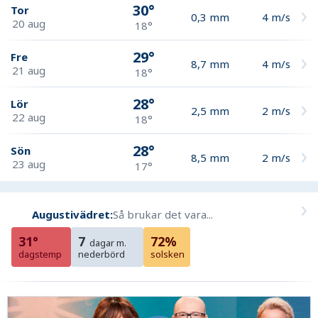
30°
Tor
0,3
mm
4
m/s
20 aug
18°
29°
Fre
8,7
mm
4
m/s
21 aug
18°
28°
Lör
2,5
mm
2
m/s
22 aug
18°
28°
Sön
8,5
mm
2
m/s
23 aug
17°
Augustivädret:
Så brukar det vara...
31°
7
72%
dagar m.
dagstemp
nederbörd
solsken