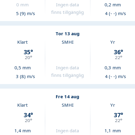
0
mm
Ingen data
0,2
mm
finns tillgänglig
5 (9) m/s
4 (- -) m/s
Tor 13 aug
Klart
SMHI
Yr
35
°
36
°
20
°
22
°
0,5
mm
Ingen data
0,3
mm
finns tillgänglig
3 (8) m/s
4 (- -) m/s
Fre 14 aug
Klart
SMHI
Yr
34
°
37
°
20
°
22
°
1,4
mm
Ingen data
1,1
mm