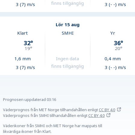
finns tillgänglig
3 (7) m/s
3 (- -) m/s
Lör 15 aug
Klart
SMHI
Yr
32
°
36
°
19
°
20
°
1,6
mm
Ingen data
0,4
mm
finns tillgänglig
3 (7) m/s
3 (- -) m/s
Prognosen uppdaterad
03:16
Väderprognos från MET Norge tillhandahållen
enligt
CC BY 4.0
Väderprognos från SMHI tillhandahållen
enligt
CC BY 4.0
Väderikoner från SMHI och MET Norge har mappats till
likvärdiga ikoner från Klart.