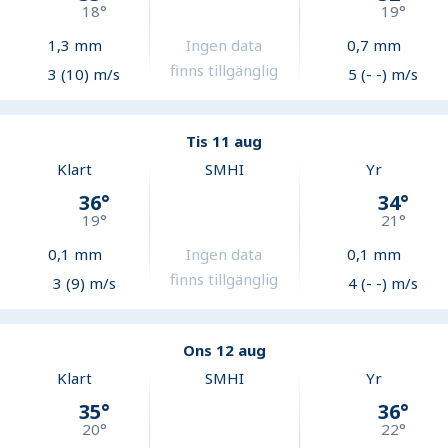
18
°
19
°
1,3
mm
Ingen data
0,7
mm
finns tillgänglig
3 (10) m/s
5 (- -) m/s
Tis 11 aug
Klart
SMHI
Yr
36
°
34
°
19
°
21
°
0,1
mm
Ingen data
0,1
mm
finns tillgänglig
3 (9) m/s
4 (- -) m/s
Ons 12 aug
Klart
SMHI
Yr
35
°
36
°
20
°
22
°