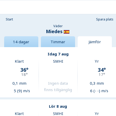
Start
Spara plats
Väder
Miedes
14 dagar
Timmar
Jämför
Idag 7 aug
Klart
SMHI
Yr
36
°
34
°
18
°
17
°
0,1
mm
Ingen data
0,3
mm
finns tillgänglig
5 (9) m/s
6 (- -) m/s
Lör 8 aug
Klart
SMHI
Yr