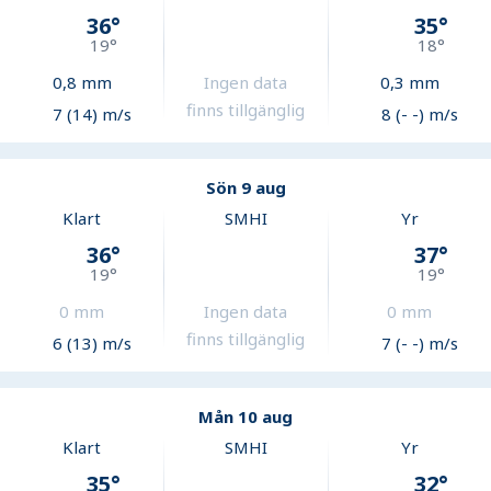
36
°
35
°
19
°
18
°
0,8
mm
Ingen data
0,3
mm
finns tillgänglig
7 (14) m/s
8 (- -) m/s
Sön 9 aug
Klart
SMHI
Yr
36
°
37
°
19
°
19
°
0
mm
Ingen data
0
mm
finns tillgänglig
6 (13) m/s
7 (- -) m/s
Mån 10 aug
Klart
SMHI
Yr
35
°
32
°