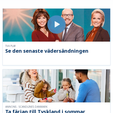
TV4 PLAY
Se den senaste vädersändningen
ANNONS - SCANDLINES DANMARK
Ta färjan till Tyskland i sommar