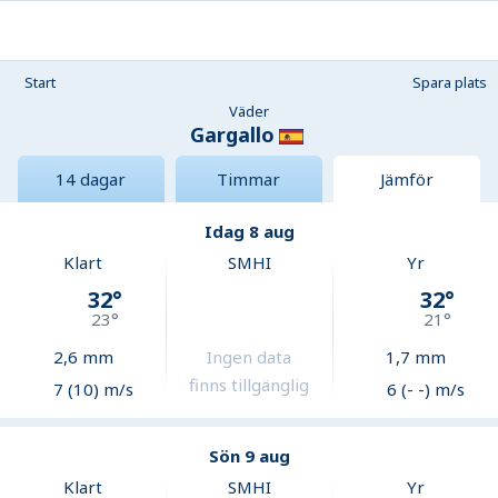
Start
Spara plats
Väder
Gargallo
14 dagar
Timmar
Jämför
Idag 8 aug
Klart
SMHI
Yr
32
°
32
°
23
°
21
°
2,6
mm
Ingen data
1,7
mm
finns tillgänglig
7 (10) m/s
6 (- -) m/s
Sön 9 aug
Klart
SMHI
Yr