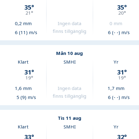
35
°
35
°
21
°
20
°
0,2
mm
Ingen data
0
mm
finns tillgänglig
6 (11) m/s
6 (- -) m/s
Mån 10 aug
Klart
SMHI
Yr
31
°
31
°
19
°
19
°
1,6
mm
Ingen data
1,7
mm
finns tillgänglig
5 (9) m/s
6 (- -) m/s
Tis 11 aug
Klart
SMHI
Yr
33
°
32
°