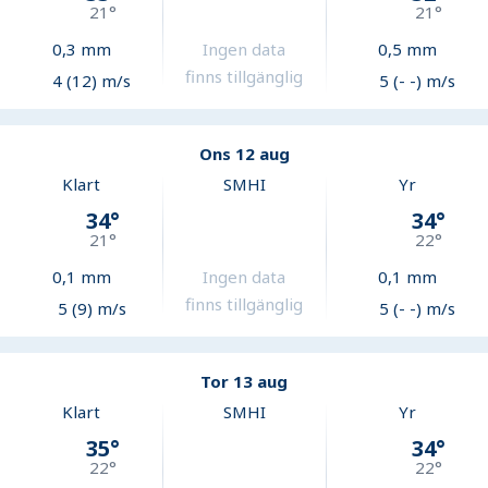
21
°
21
°
0,3
mm
Ingen data
0,5
mm
finns tillgänglig
4 (12) m/s
5 (- -) m/s
Ons 12 aug
Klart
SMHI
Yr
34
°
34
°
21
°
22
°
0,1
mm
Ingen data
0,1
mm
finns tillgänglig
5 (9) m/s
5 (- -) m/s
Tor 13 aug
Klart
SMHI
Yr
35
°
34
°
22
°
22
°