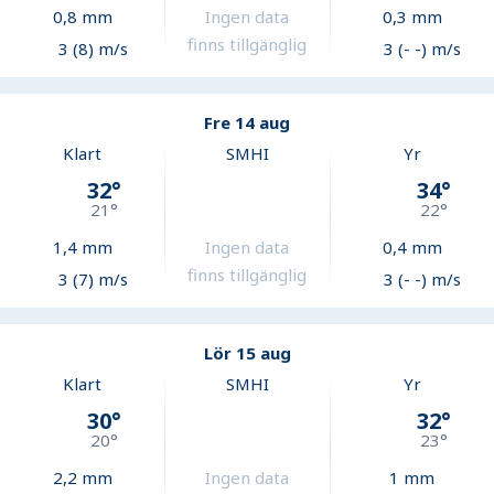
0,8
mm
Ingen data
0,3
mm
finns tillgänglig
3 (8) m/s
3 (- -) m/s
Fre 14 aug
Klart
SMHI
Yr
32
°
34
°
21
°
22
°
1,4
mm
Ingen data
0,4
mm
finns tillgänglig
3 (7) m/s
3 (- -) m/s
Lör 15 aug
Klart
SMHI
Yr
30
°
32
°
20
°
23
°
2,2
mm
Ingen data
1
mm