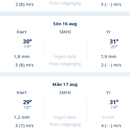
finns tillgänglig
2 (8) m/s
3 (- -) m/s
Sön 16 aug
Klart
SMHI
Yr
30
°
31
°
19
°
20
°
1,8
mm
Ingen data
7,9
mm
finns tillgänglig
3 (8) m/s
2 (- -) m/s
Mån 17 aug
Klart
SMHI
Yr
29
°
31
°
18
°
19
°
1,2
mm
Ingen data
0
mm
finns tillgänglig
3 (7) m/s
4 (- -) m/s