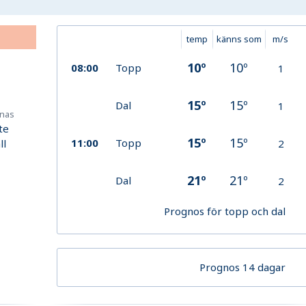
temp
känns som
m/s
10
º
10
º
08:00
Topp
1
15
º
15
º
Dal
1
knas
te
15
º
15
º
11:00
Topp
ll
2
21
º
21
º
Dal
2
Prognos för topp och dal
Prognos 14 dagar