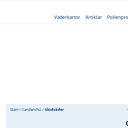
Väderkartor
Artiklar
Pollenpr
Start
Candanchú
Skidväder
S