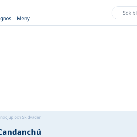
ognos
Meny
nödjup och Skidväder
Candanchú