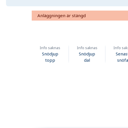
Anläggningen är stängd
Info saknas
Info saknas
Info sa
Snödjup
Snödjup
Senas
topp
dal
snöfa