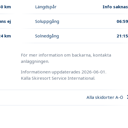
50 km
Längdspår
Info sakna
nns ej
Soluppgång
06:5
24 km
Solnedgång
21:1
För mer information om backarna, kontakta
anläggningen.
Informationen uppdaterades
2026-06-01
.
Källa
Skiresort Service International
.
Alla skidorter A-Ö