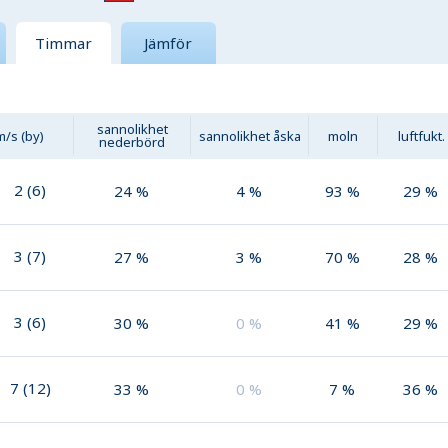
Timmar
Jämför
sannolikhet
m/s (by)
sannolikhet åska
moln
luftfukt.
nederbörd
2
(
6
)
24
%
4
%
93
%
29
%
3
(
7
)
27
%
3
%
70
%
28
%
3
(
6
)
30
%
0
%
41
%
29
%
7
(
12
)
33
%
0
%
7
%
36
%