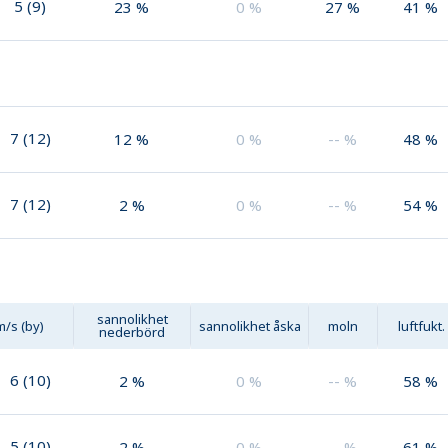
5
(
9
)
23
%
0
%
27
%
41
%
7
(
12
)
12
%
0
%
--
%
48
%
7
(
12
)
2
%
0
%
--
%
54
%
sannolikhet
m/s (by)
sannolikhet åska
moln
luftfukt.
nederbörd
6
(
10
)
2
%
0
%
--
%
58
%
5
(
10
)
2
%
0
%
--
%
61
%