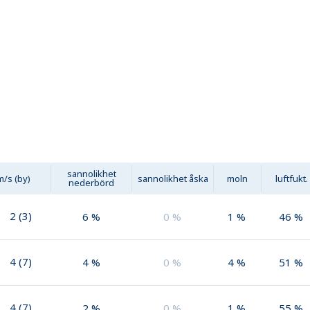
sannolikhet
m/s (by)
sannolikhet åska
moln
luftfukt.
nederbörd
2
(
3
)
6
%
0
%
1
%
46
%
4
(
7
)
4
%
0
%
4
%
51
%
4
(
7
)
2
%
0
%
1
%
55
%