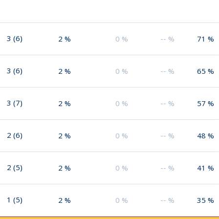
3
(
6
)
2
%
0
%
--
%
71
%
3
(
6
)
2
%
0
%
--
%
65
%
3
(
7
)
2
%
0
%
--
%
57
%
2
(
6
)
2
%
0
%
--
%
48
%
2
(
5
)
2
%
0
%
--
%
41
%
1
(
5
)
2
%
0
%
--
%
35
%