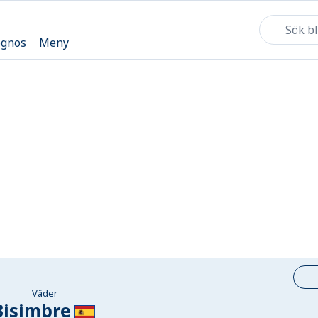
ognos
Meny
Väder
Bisimbre