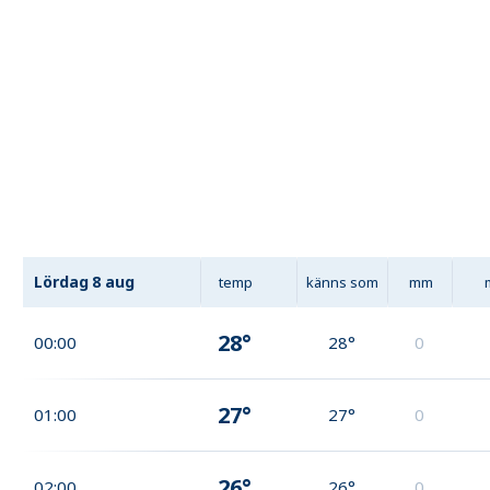
Lördag
8 aug
temp
känns som
mm
28°
00:00
28°
0
27°
01:00
27°
0
26°
02:00
26°
0