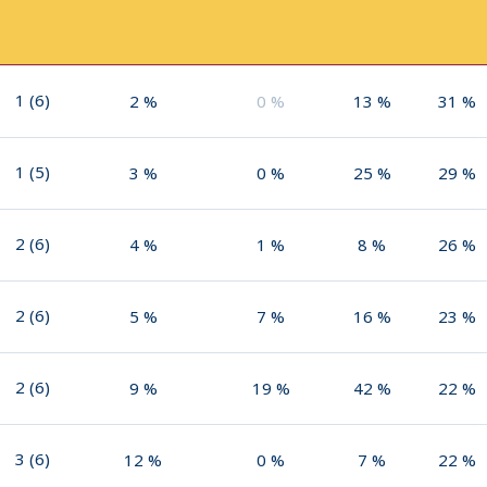
1
(
6
)
2
%
0
%
13
%
31
%
1
(
5
)
3
%
0
%
25
%
29
%
2
(
6
)
4
%
1
%
8
%
26
%
2
(
6
)
5
%
7
%
16
%
23
%
2
(
6
)
9
%
19
%
42
%
22
%
3
(
6
)
12
%
0
%
7
%
22
%