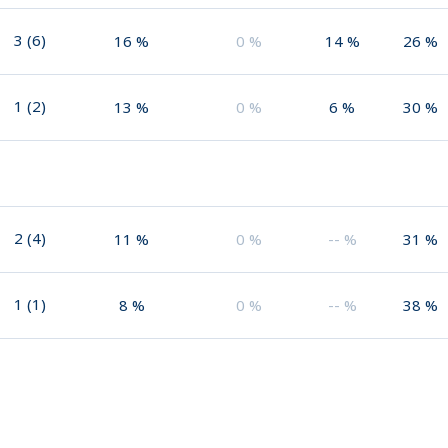
3
(
6
)
16
%
0
%
14
%
26
%
1
(
2
)
13
%
0
%
6
%
30
%
2
(
4
)
11
%
0
%
--
%
31
%
1
(
1
)
8
%
0
%
--
%
38
%