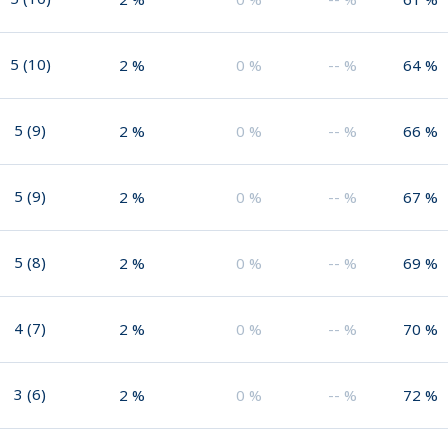
5
(
10
)
2
%
0
%
--
%
64
%
5
(
9
)
2
%
0
%
--
%
66
%
5
(
9
)
2
%
0
%
--
%
67
%
5
(
8
)
2
%
0
%
--
%
69
%
4
(
7
)
2
%
0
%
--
%
70
%
3
(
6
)
2
%
0
%
--
%
72
%