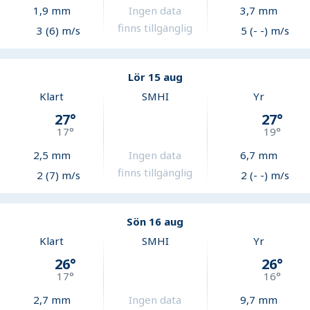
1,9
mm
Ingen data
3,7
mm
finns tillgänglig
3 (6) m/s
5 (- -) m/s
Lör 15 aug
Klart
SMHI
Yr
27
°
27
°
17
°
19
°
2,5
mm
Ingen data
6,7
mm
finns tillgänglig
2 (7) m/s
2 (- -) m/s
Sön 16 aug
Klart
SMHI
Yr
26
°
26
°
17
°
16
°
2,7
mm
Ingen data
9,7
mm