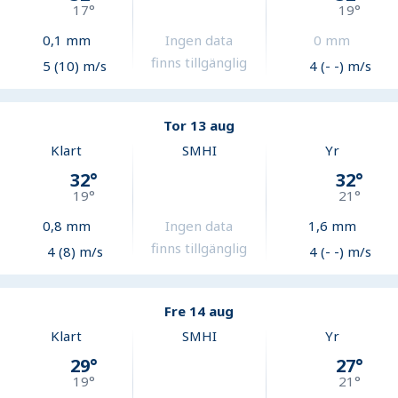
17
°
19
°
0,1
mm
Ingen data
0
mm
finns tillgänglig
5 (10) m/s
4 (- -) m/s
Tor 13 aug
Klart
SMHI
Yr
32
°
32
°
19
°
21
°
0,8
mm
Ingen data
1,6
mm
finns tillgänglig
4 (8) m/s
4 (- -) m/s
Fre 14 aug
Klart
SMHI
Yr
29
°
27
°
19
°
21
°