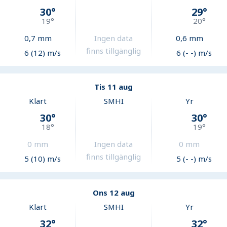
30
°
29
°
19
°
20
°
0,7
mm
Ingen data
0,6
mm
finns tillgänglig
6 (12) m/s
6 (- -) m/s
Tis 11 aug
Klart
SMHI
Yr
30
°
30
°
18
°
19
°
0
mm
Ingen data
0
mm
finns tillgänglig
5 (10) m/s
5 (- -) m/s
Ons 12 aug
Klart
SMHI
Yr
32
°
32
°