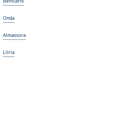
Benicarló
Onda
Almassora
Lliria