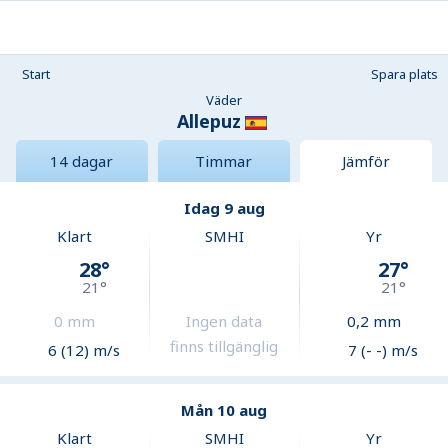
Start
Spara plats
Väder
Allepuz
14 dagar
Timmar
Jämför
Idag 9 aug
Klart
SMHI
Yr
28
°
27
°
21
°
21
°
0
mm
Ingen data
0,2
mm
finns tillgänglig
6 (12) m/s
7 (- -) m/s
Mån 10 aug
Klart
SMHI
Yr