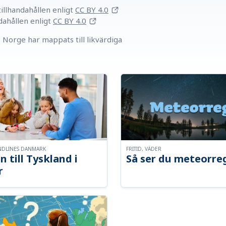
llhandahållen
enligt
CC BY 4.0
dahållen
enligt
CC BY 4.0
Norge har mappats till likvärdiga
NDLINES DANMARK
FRITID, VÄDER
n till Tyskland i
Så ser du meteorre
r