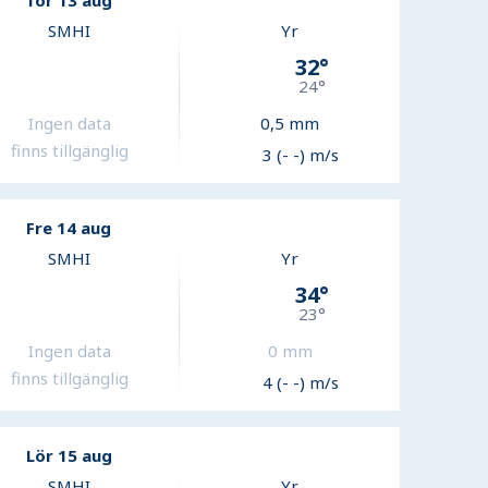
Tor 13 aug
SMHI
Yr
32
°
24
°
Ingen data
0,5
mm
finns tillgänglig
3 (- -) m/s
Fre 14 aug
SMHI
Yr
34
°
23
°
Ingen data
0
mm
finns tillgänglig
4 (- -) m/s
Lör 15 aug
SMHI
Yr