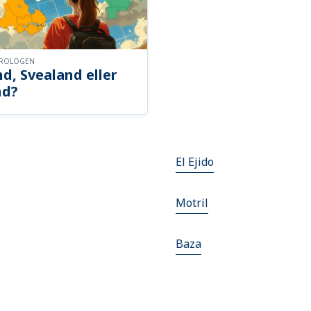
OROLOGEN
d, Svealand eller
nd?
El Ejido
Motril
Baza