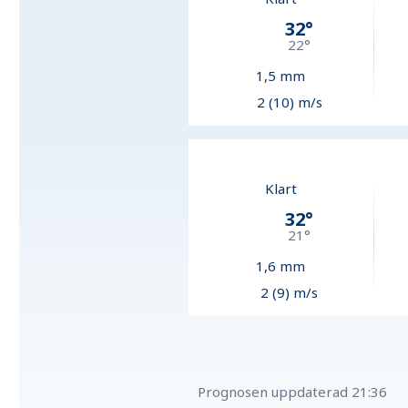
32
°
22
°
1,5
mm
2 (10) m/s
Klart
32
°
21
°
1,6
mm
2 (9) m/s
Prognosen uppdaterad
21:36