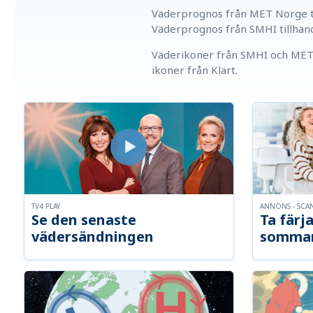
Väderprognos från MET Norge ti
Väderprognos från SMHI tillhan
Väderikoner från SMHI och MET 
ikoner från Klart.
TV4 PLAY
ANNONS - SCA
Se den senaste
Ta färja
vädersändningen
somma