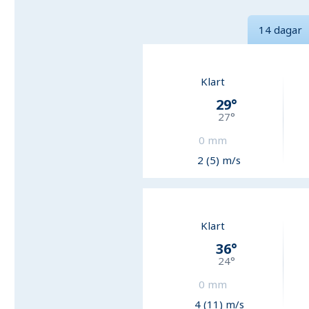
14 dagar
Klart
29
°
27
°
0
mm
2 (5) m/s
Klart
36
°
24
°
0
mm
4 (11) m/s