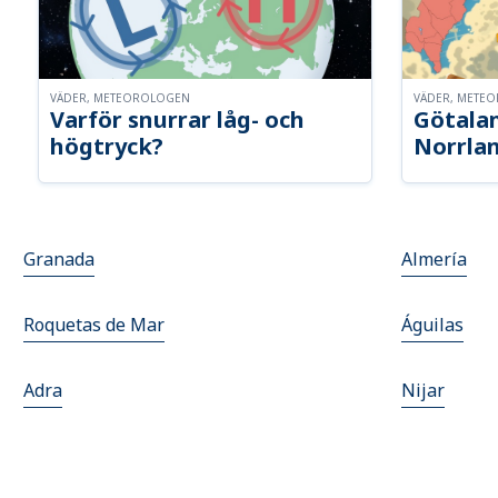
VÄDER, METEOROLOGEN
VÄDER, METE
Varför snurrar låg- och
Götalan
högtryck?
Norrla
Granada
Almería
Roquetas de Mar
Águilas
Adra
Nijar