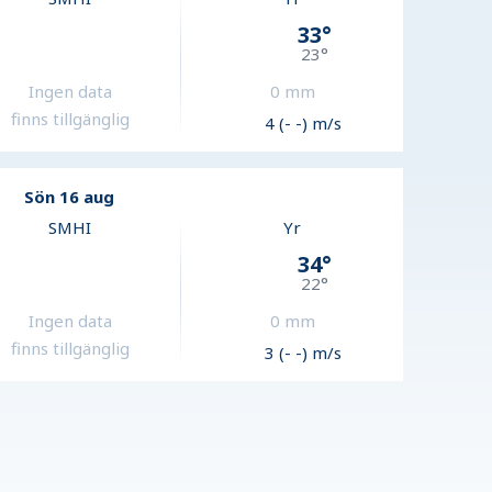
33
°
23
°
Ingen data
0
mm
finns tillgänglig
4 (- -) m/s
Sön 16 aug
SMHI
Yr
34
°
22
°
Ingen data
0
mm
finns tillgänglig
3 (- -) m/s