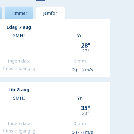
Timmar
Jämför
Idag 7 aug
SMHI
Yr
28
°
27
°
Ingen data
0
mm
finns tillgänglig
2 (- -) m/s
Lör 8 aug
SMHI
Yr
35
°
23
°
Ingen data
0
mm
finns tillgänglig
5 (- -) m/s