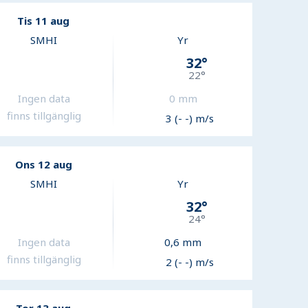
Tis 11 aug
SMHI
Yr
32
°
22
°
Ingen data
0
mm
finns tillgänglig
3 (- -) m/s
Ons 12 aug
SMHI
Yr
32
°
24
°
Ingen data
0,6
mm
finns tillgänglig
2 (- -) m/s