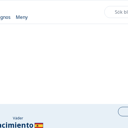
ognos
Meny
Väder
acimiento