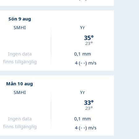
Sön 9 aug
SMHI
Yr
35
°
23
°
Ingen data
0,1
mm
finns tillgänglig
4 (- -) m/s
Mån 10 aug
SMHI
Yr
33
°
23
°
Ingen data
0,1
mm
finns tillgänglig
4 (- -) m/s