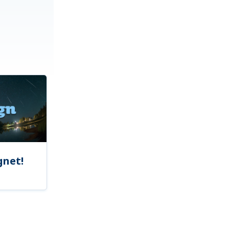
gnet!