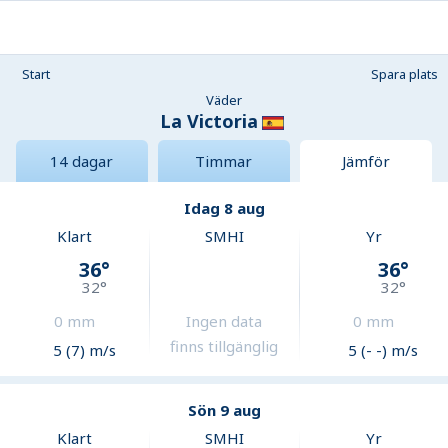
Start
Spara plats
Väder
La Victoria
14 dagar
Timmar
Jämför
Idag 8 aug
Klart
SMHI
Yr
36
°
36
°
32
°
32
°
0
mm
Ingen data
0
mm
finns tillgänglig
5 (7) m/s
5 (- -) m/s
Sön 9 aug
Klart
SMHI
Yr