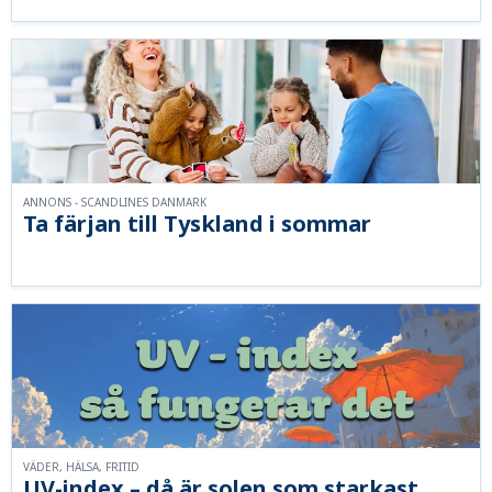
ANNONS - SCANDLINES DANMARK
Ta färjan till Tyskland i sommar
VÄDER, HÄLSA, FRITID
UV-index – då är solen som starkast