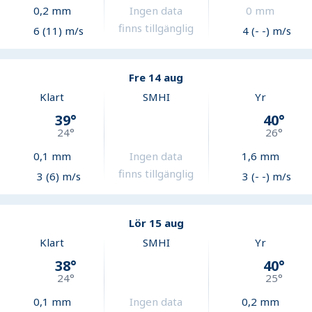
0,2
mm
Ingen data
0
mm
finns tillgänglig
6 (11) m/s
4 (- -) m/s
Fre 14 aug
Klart
SMHI
Yr
39
°
40
°
24
°
26
°
0,1
mm
Ingen data
1,6
mm
finns tillgänglig
3 (6) m/s
3 (- -) m/s
Lör 15 aug
Klart
SMHI
Yr
38
°
40
°
24
°
25
°
0,1
mm
Ingen data
0,2
mm