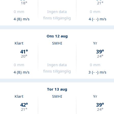
18
°
21
°
0
mm
Ingen data
0
mm
finns tillgänglig
4 (8) m/s
4 (- -) m/s
Ons 12 aug
Klart
SMHI
Yr
41
°
39
°
20
°
24
°
0
mm
Ingen data
0
mm
finns tillgänglig
4 (8) m/s
3 (- -) m/s
Tor 13 aug
Klart
SMHI
Yr
42
°
39
°
21
°
24
°