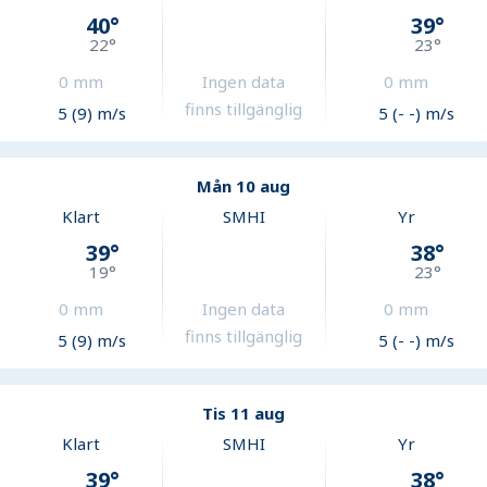
40
°
39
°
22
°
23
°
0
mm
Ingen data
0
mm
finns tillgänglig
5 (9) m/s
5 (- -) m/s
Mån 10 aug
Klart
SMHI
Yr
39
°
38
°
19
°
23
°
0
mm
Ingen data
0
mm
finns tillgänglig
5 (9) m/s
5 (- -) m/s
Tis 11 aug
Klart
SMHI
Yr
39
°
38
°