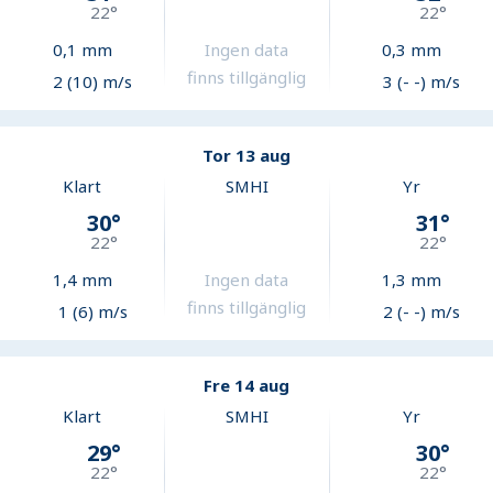
22
°
22
°
0,1
mm
Ingen data
0,3
mm
finns tillgänglig
2 (10) m/s
3 (- -) m/s
Tor 13 aug
Klart
SMHI
Yr
30
°
31
°
22
°
22
°
1,4
mm
Ingen data
1,3
mm
finns tillgänglig
1 (6) m/s
2 (- -) m/s
Fre 14 aug
Klart
SMHI
Yr
29
°
30
°
22
°
22
°