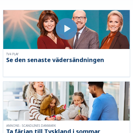
TV4 PLAY
Se den senaste vädersändningen
ANNONS - SCANDLINES DANMARK
Ta färjan till Tyskland i sommar