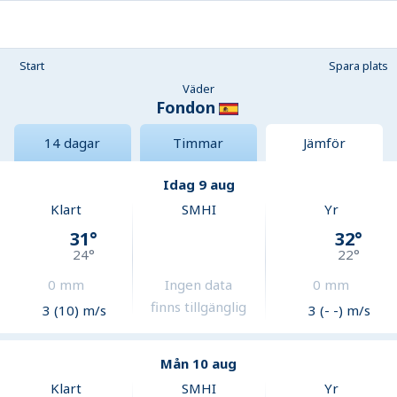
Start
Spara plats
Väder
Fondon
14 dagar
Timmar
Jämför
Idag 9 aug
Klart
SMHI
Yr
31
°
32
°
24
°
22
°
0
mm
Ingen data
0
mm
finns tillgänglig
3 (10) m/s
3 (- -) m/s
Mån 10 aug
Klart
SMHI
Yr