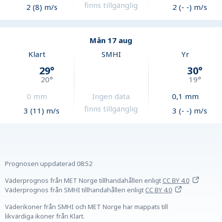
finns tillgänglig
2 (8) m/s
2 (- -) m/s
Mån 17 aug
Klart
SMHI
Yr
29
°
30
°
20
°
19
°
0
mm
Ingen data
0,1
mm
finns tillgänglig
3 (11) m/s
3 (- -) m/s
Prognosen uppdaterad
08:52
Väderprognos från MET Norge tillhandahållen
enligt
CC BY 4.0
Väderprognos från SMHI tillhandahållen
enligt
CC BY 4.0
Väderikoner från SMHI och MET Norge har mappats till
likvärdiga ikoner från Klart.