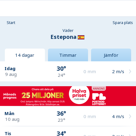
Start
Spara plats
Väder
Estepona
14 dagar
Timmar
Jämför
30°
Idag
0
mm
2
m/s
9 aug
24°
36°
Mån
0
mm
4
m/s
10 aug
23°
34°
Tis