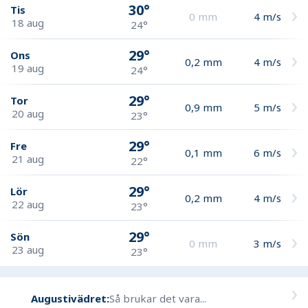
30°
Tis
0
mm
4
m/s
18 aug
24°
29°
Ons
0,2
mm
4
m/s
19 aug
24°
29°
Tor
0,9
mm
5
m/s
20 aug
23°
29°
Fre
0,1
mm
6
m/s
21 aug
22°
29°
Lör
0,2
mm
4
m/s
22 aug
23°
29°
Sön
0
mm
3
m/s
23 aug
23°
Augustivädret:
Så brukar det vara...