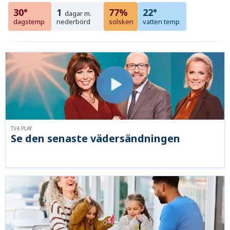
30°
1
77%
22°
dagar m.
dagstemp
nederbörd
solsken
vatten temp
TV4 PLAY
Se den senaste vädersändningen