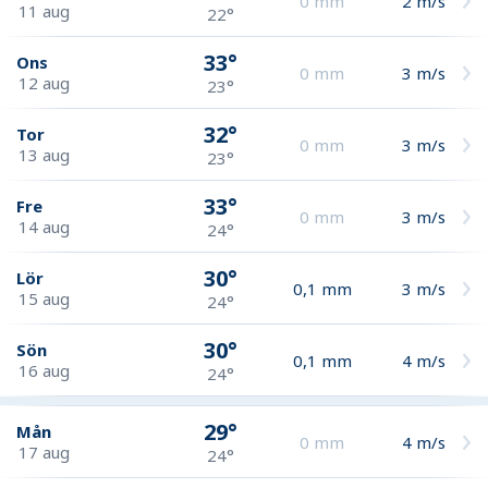
0
mm
2
m/s
11 aug
22°
33°
Ons
0
mm
3
m/s
12 aug
23°
32°
Tor
0
mm
3
m/s
13 aug
23°
33°
Fre
0
mm
3
m/s
14 aug
24°
30°
Lör
0,1
mm
3
m/s
15 aug
24°
30°
Sön
0,1
mm
4
m/s
16 aug
24°
29°
Mån
0
mm
4
m/s
17 aug
24°