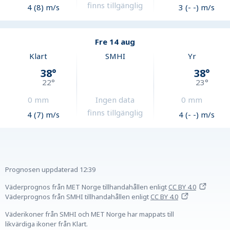
finns tillgänglig
4 (8) m/s
3 (- -) m/s
Fre 14 aug
Klart
SMHI
Yr
38
°
38
°
22
°
23
°
0
mm
Ingen data
0
mm
finns tillgänglig
4 (7) m/s
4 (- -) m/s
Prognosen uppdaterad
12:39
Väderprognos från MET Norge tillhandahållen
enligt
CC BY 4.0
Väderprognos från SMHI tillhandahållen
enligt
CC BY 4.0
Väderikoner från SMHI och MET Norge har mappats till
likvärdiga ikoner från Klart.