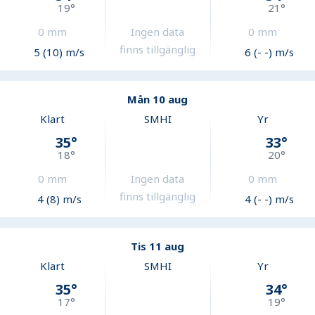
19
°
21
°
0
mm
Ingen data
0
mm
finns tillgänglig
5 (10) m/s
6 (- -) m/s
Mån 10 aug
Klart
SMHI
Yr
35
°
33
°
18
°
20
°
0
mm
Ingen data
0
mm
finns tillgänglig
4 (8) m/s
4 (- -) m/s
Tis 11 aug
Klart
SMHI
Yr
35
°
34
°
17
°
19
°