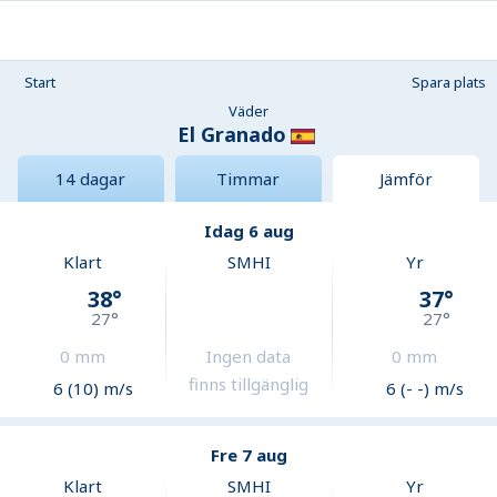
Start
Spara plats
Väder
El Granado
14 dagar
Timmar
Jämför
Idag 6 aug
Klart
SMHI
Yr
38
°
37
°
27
°
27
°
0
mm
Ingen data
0
mm
finns tillgänglig
6 (10) m/s
6 (- -) m/s
Fre 7 aug
Klart
SMHI
Yr