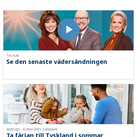
TV4 PLAY
Se den senaste vädersändningen
ANNONS - SCANDLINES DANMARK
Ta färjan till Tyskland i sommar