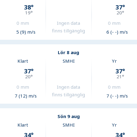
38
°
37
°
19
°
20
°
0
mm
Ingen data
0
mm
finns tillgänglig
5 (9) m/s
6 (- -) m/s
Lör 8 aug
Klart
SMHI
Yr
37
°
37
°
20
°
21
°
0
mm
Ingen data
0
mm
finns tillgänglig
7 (12) m/s
7 (- -) m/s
Sön 9 aug
Klart
SMHI
Yr
34
°
34
°