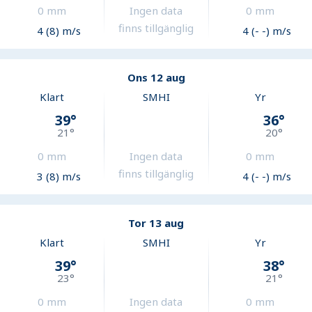
0
mm
Ingen data
0
mm
finns tillgänglig
4 (8) m/s
4 (- -) m/s
Ons 12 aug
Klart
SMHI
Yr
39
°
36
°
21
°
20
°
0
mm
Ingen data
0
mm
finns tillgänglig
3 (8) m/s
4 (- -) m/s
Tor 13 aug
Klart
SMHI
Yr
39
°
38
°
23
°
21
°
0
mm
Ingen data
0
mm