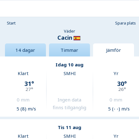
Start
Spara plats
Väder
Cacin
14 dagar
Timmar
Jämför
Idag 10 aug
Klart
SMHI
Yr
31
°
30
°
27
°
26
°
0
mm
Ingen data
0
mm
finns tillgänglig
5 (8) m/s
5 (- -) m/s
Tis 11 aug
Klart
SMHI
Yr