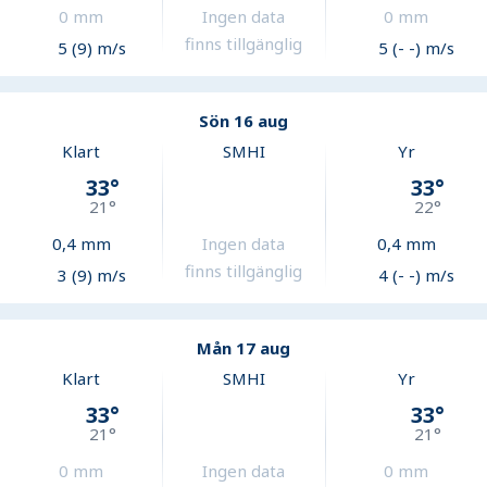
0
mm
Ingen data
0
mm
finns tillgänglig
5 (9) m/s
5 (- -) m/s
Sön 16 aug
Klart
SMHI
Yr
33
°
33
°
21
°
22
°
0,4
mm
Ingen data
0,4
mm
finns tillgänglig
3 (9) m/s
4 (- -) m/s
Mån 17 aug
Klart
SMHI
Yr
33
°
33
°
21
°
21
°
0
mm
Ingen data
0
mm