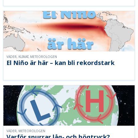
VÄDER, KLIMAT, METEOROLOGEN
El Niño är här – kan bli rekordstark
VÄDER, METEOROLOGEN
Varför snurrar låg- och högtryck?