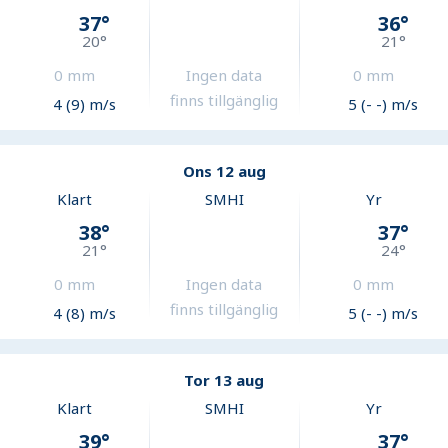
37
°
36
°
20
°
21
°
0
mm
Ingen data
0
mm
finns tillgänglig
4 (9) m/s
5 (- -) m/s
Ons 12 aug
Klart
SMHI
Yr
38
°
37
°
21
°
24
°
0
mm
Ingen data
0
mm
finns tillgänglig
4 (8) m/s
5 (- -) m/s
Tor 13 aug
Klart
SMHI
Yr
39
°
37
°