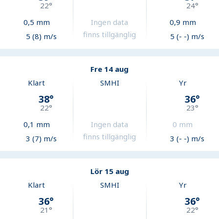
22
°
24
°
0,5
mm
Ingen data
0,9
mm
finns tillgänglig
5 (8) m/s
5 (- -) m/s
Fre 14 aug
Klart
SMHI
Yr
38
°
36
°
22
°
23
°
0,1
mm
Ingen data
0
mm
finns tillgänglig
3 (7) m/s
3 (- -) m/s
Lör 15 aug
Klart
SMHI
Yr
36
°
36
°
21
°
22
°