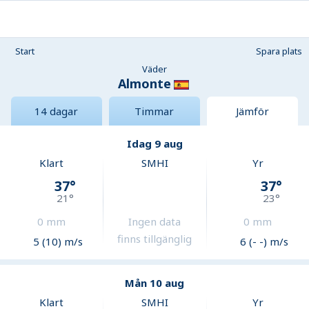
Start
Spara plats
Väder
Almonte
14 dagar
Timmar
Jämför
Idag 9 aug
Klart
SMHI
Yr
37
°
37
°
21
°
23
°
0
mm
Ingen data
0
mm
finns tillgänglig
5 (10) m/s
6 (- -) m/s
Mån 10 aug
Klart
SMHI
Yr