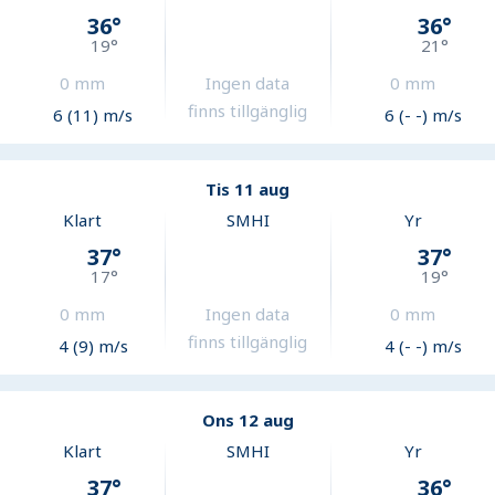
36
°
36
°
19
°
21
°
0
mm
Ingen data
0
mm
finns tillgänglig
6 (11) m/s
6 (- -) m/s
Tis 11 aug
Klart
SMHI
Yr
37
°
37
°
17
°
19
°
0
mm
Ingen data
0
mm
finns tillgänglig
4 (9) m/s
4 (- -) m/s
Ons 12 aug
Klart
SMHI
Yr
37
°
36
°