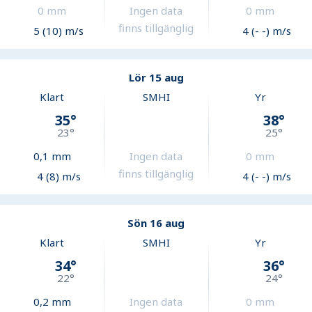
0
mm
Ingen data
0
mm
finns tillgänglig
5 (10) m/s
4 (- -) m/s
Lör 15 aug
Klart
SMHI
Yr
35
°
38
°
23
°
25
°
0,1
mm
Ingen data
0
mm
finns tillgänglig
4 (8) m/s
4 (- -) m/s
Sön 16 aug
Klart
SMHI
Yr
34
°
36
°
22
°
24
°
0,2
mm
Ingen data
0
mm