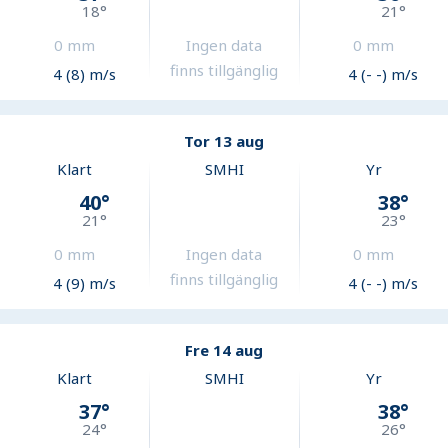
18
°
21
°
0
mm
Ingen data
0
mm
finns tillgänglig
4 (8) m/s
4 (- -) m/s
Tor 13 aug
Klart
SMHI
Yr
40
°
38
°
21
°
23
°
0
mm
Ingen data
0
mm
finns tillgänglig
4 (9) m/s
4 (- -) m/s
Fre 14 aug
Klart
SMHI
Yr
37
°
38
°
24
°
26
°