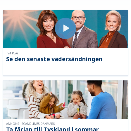
TV4 PLAY
Se den senaste vädersändningen
ANNONS - SCANDLINES DANMARK
Ta färjan till Tyskland i sommar