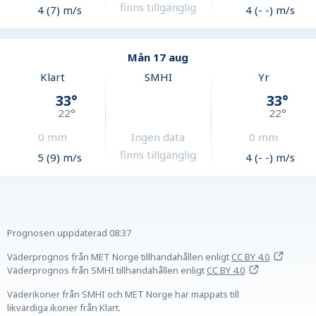
finns tillgänglig
4 (7) m/s
4 (- -) m/s
Mån 17 aug
Klart
SMHI
Yr
33
°
33
°
22
°
22
°
0
mm
Ingen data
0
mm
finns tillgänglig
5 (9) m/s
4 (- -) m/s
Prognosen uppdaterad
08:37
Väderprognos från MET Norge tillhandahållen
enligt
CC BY 4.0
Väderprognos från SMHI tillhandahållen
enligt
CC BY 4.0
Väderikoner från SMHI och MET Norge har mappats till
likvärdiga ikoner från Klart.