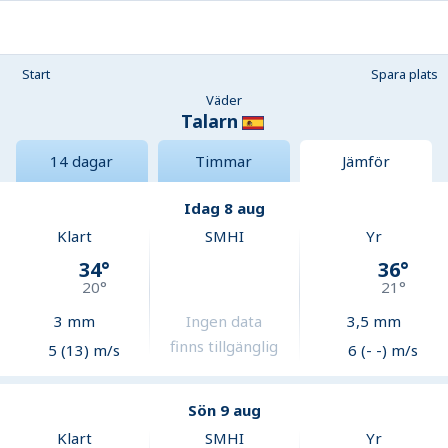
Start
Spara plats
Väder
Talarn
14 dagar
Timmar
Jämför
Idag 8 aug
Klart
SMHI
Yr
34
°
36
°
20
°
21
°
3
mm
Ingen data
3,5
mm
finns tillgänglig
5 (13) m/s
6 (- -) m/s
Sön 9 aug
Klart
SMHI
Yr