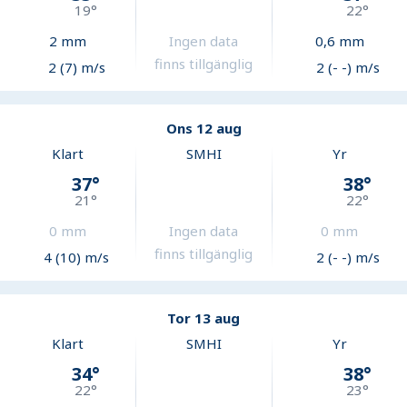
19
°
22
°
2
mm
Ingen data
0,6
mm
finns tillgänglig
2 (7) m/s
2 (- -) m/s
Ons 12 aug
Klart
SMHI
Yr
37
°
38
°
21
°
22
°
0
mm
Ingen data
0
mm
finns tillgänglig
4 (10) m/s
2 (- -) m/s
Tor 13 aug
Klart
SMHI
Yr
34
°
38
°
22
°
23
°