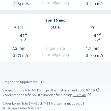
finns tillgänglig
2 (8) m/s
3 (- -) m/s
Sön 16 aug
Klart
SMHI
Yr
31
°
31
°
18
°
22
°
7,2
mm
Ingen data
1,1
mm
finns tillgänglig
2 (7) m/s
3 (- -) m/s
Prognosen uppdaterad
03:52
Väderprognos från MET Norge tillhandahållen
enligt
CC BY 4.0
Väderprognos från SMHI tillhandahållen
enligt
CC BY 4.0
Väderikoner från SMHI och MET Norge har mappats till
likvärdiga ikoner från Klart.