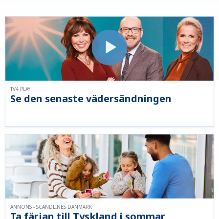
TV4 PLAY
Se den senaste vädersändningen
ANNONS - SCANDLINES DANMARK
Ta färjan till Tyskland i sommar