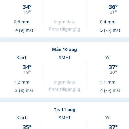
34
°
36
°
19
°
21
°
0,6
mm
Ingen data
0,4
mm
finns tillgänglig
4 (9) m/s
5 (- -) m/s
Mån 10 aug
Klart
SMHI
Yr
34
°
37
°
19
°
20
°
1,2
mm
Ingen data
1,1
mm
finns tillgänglig
3 (8) m/s
4 (- -) m/s
Tis 11 aug
Klart
SMHI
Yr
35
°
37
°