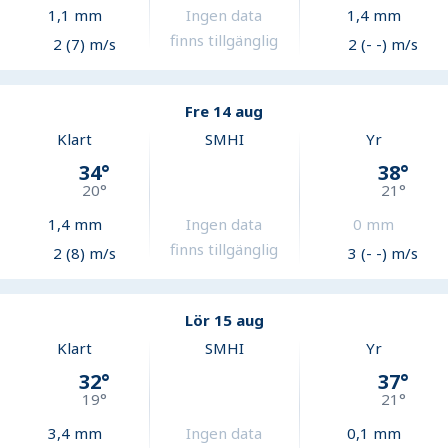
1,1
mm
Ingen data
1,4
mm
finns tillgänglig
2 (7) m/s
2 (- -) m/s
Fre 14 aug
Klart
SMHI
Yr
34
°
38
°
20
°
21
°
1,4
mm
Ingen data
0
mm
finns tillgänglig
2 (8) m/s
3 (- -) m/s
Lör 15 aug
Klart
SMHI
Yr
32
°
37
°
19
°
21
°
3,4
mm
Ingen data
0,1
mm