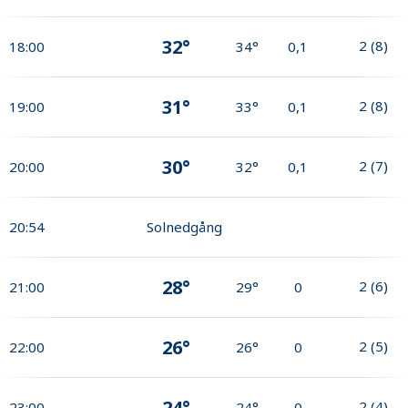
32°
2
(
8
)
18:00
34°
0,1
31°
2
(
8
)
19:00
33°
0,1
30°
2
(
7
)
20:00
32°
0,1
20:54
Solnedgång
28°
2
(
6
)
21:00
29°
0
26°
2
(
5
)
22:00
26°
0
24°
2
(
4
)
23:00
24°
0