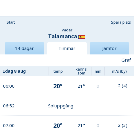
Start
Spara plats
Väder
Talamanca
14 dagar
Timmar
Jämför
Graf
känns
Idag
8 aug
temp
mm
m/s (by)
som
20°
2
(
4
)
06:00
21°
0
06:52
Soluppgång
20°
2
(
3
)
07:00
21°
0