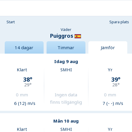
Start
Spara plats
Väder
Puiggros
14 dagar
Timmar
Jämför
Idag 9 aug
Klart
SMHI
Yr
38
°
39
°
29
°
28
°
0
mm
Ingen data
0
mm
finns tillgänglig
6 (12) m/s
7 (- -) m/s
Mån 10 aug
Klart
SMHI
Yr