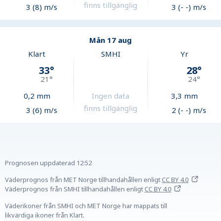
finns tillgänglig
3 (8) m/s
3 (- -) m/s
Mån 17 aug
Klart
SMHI
Yr
33
°
28
°
21
°
24
°
0,2
mm
Ingen data
3,3
mm
finns tillgänglig
3 (6) m/s
2 (- -) m/s
Prognosen uppdaterad
12:52
Väderprognos från MET Norge tillhandahållen
enligt
CC BY 4.0
Väderprognos från SMHI tillhandahållen
enligt
CC BY 4.0
Väderikoner från SMHI och MET Norge har mappats till
likvärdiga ikoner från Klart.