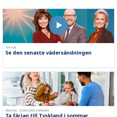
TV4 PLAY
Se den senaste vädersändningen
ANNONS - SCANDLINES DANMARK
Ta färjan till Tyskland i sommar