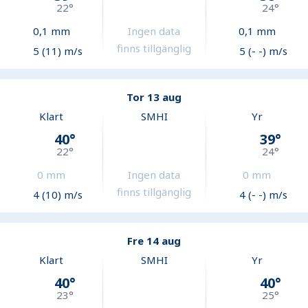
22
°
24
°
0,1
mm
Ingen data
0,1
mm
finns tillgänglig
5 (11) m/s
5 (- -) m/s
Tor 13 aug
Klart
SMHI
Yr
40
°
39
°
22
°
24
°
0
mm
Ingen data
0
mm
finns tillgänglig
4 (10) m/s
4 (- -) m/s
Fre 14 aug
Klart
SMHI
Yr
40
°
40
°
23
°
25
°