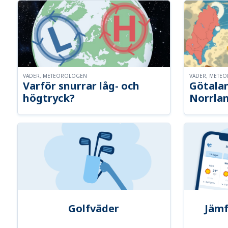
VÄDER, METEOROLOGEN
VÄDER, METE
Varför snurrar låg- och
Götalan
högtryck?
Norrla
Golfväder
Jämf