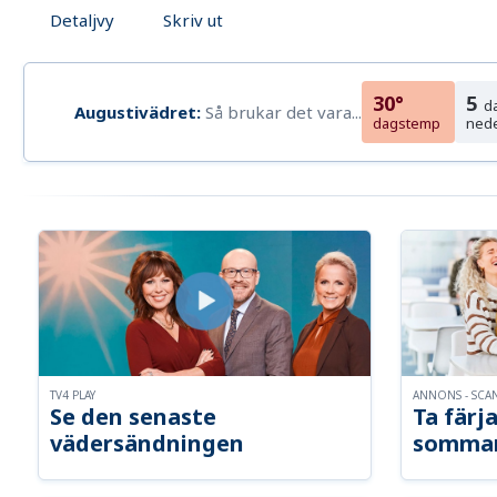
Detaljvy
Skriv ut
30°
5
d
Augustivädret:
Så brukar det vara...
dagstemp
ned
TV4 PLAY
ANNONS - SCA
Se den senaste
Ta färja
vädersändningen
somma