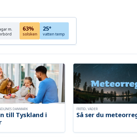
63%
25°
agar m.
erbörd
solsken
vatten temp
NDLINES DANMARK
FRITID, VÄDER
n till Tyskland i
Så ser du meteorre
r