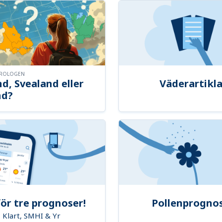
OROLOGEN
d, Svealand eller
Väderartikla
nd?
ör tre prognoser!
Pollenprogno
Klart, SMHI & Yr