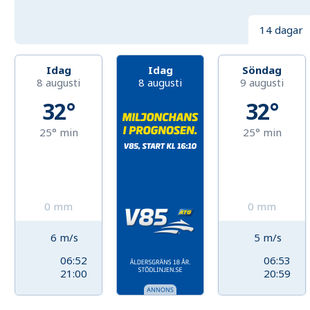
14 dagar
Idag
Idag
Söndag
8 augusti
8 augusti
9 augusti
32°
32°
25°
min
25°
min
0
mm
0
mm
6
m/s
5
m/s
06:52
06:53
21:00
20:59