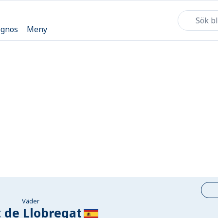
ognos
Meny
Väder
t de Llobregat