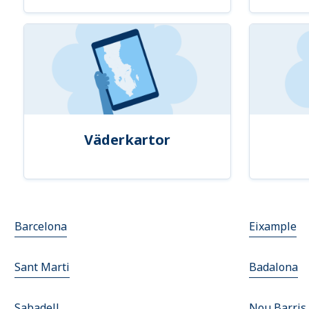
Väderkartor
Barcelona
Eixample
Sant Marti
Badalona
Sabadell
Nou Barris