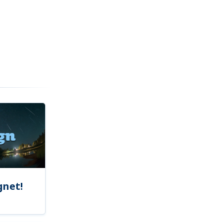
gnet!