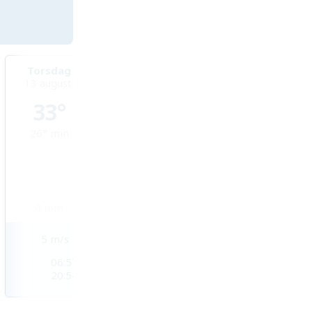
Torsdag
Fredag
Lördag
13 augusti
14 augusti
15 augusti
33°
33°
33°
26°
min
25°
min
25°
min
0
mm
0,1
mm
0,7
mm
5
m/s
3
m/s
3
m/s
06:57
06:58
06:59
20:54
20:52
20:51