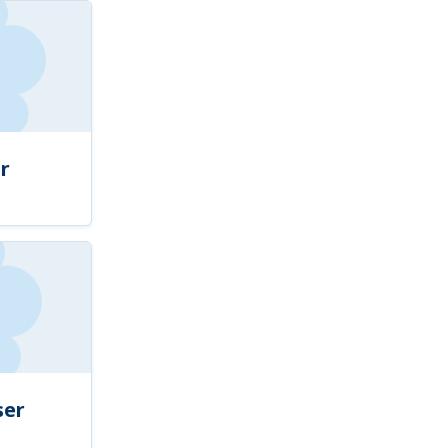
r
ser