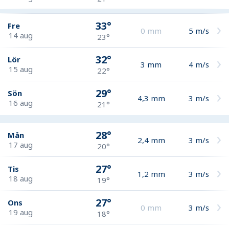
33°
Fre
0
mm
5
m/s
14 aug
23°
32°
Lör
3
mm
4
m/s
15 aug
22°
29°
Sön
4,3
mm
3
m/s
16 aug
21°
28°
Mån
2,4
mm
3
m/s
17 aug
20°
27°
Tis
1,2
mm
3
m/s
18 aug
19°
27°
Ons
0
mm
3
m/s
19 aug
18°