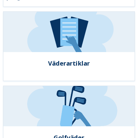
Väderartiklar
Golfväder