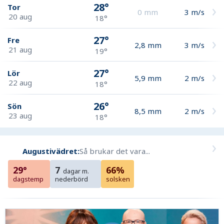
28°
Tor
0
mm
3
m/s
20 aug
18°
27°
Fre
2,8
mm
3
m/s
21 aug
19°
27°
Lör
5,9
mm
2
m/s
22 aug
18°
26°
Sön
8,5
mm
2
m/s
23 aug
18°
Augustivädret:
Så brukar det vara...
29°
7
66%
dagar m.
dagstemp
nederbörd
solsken