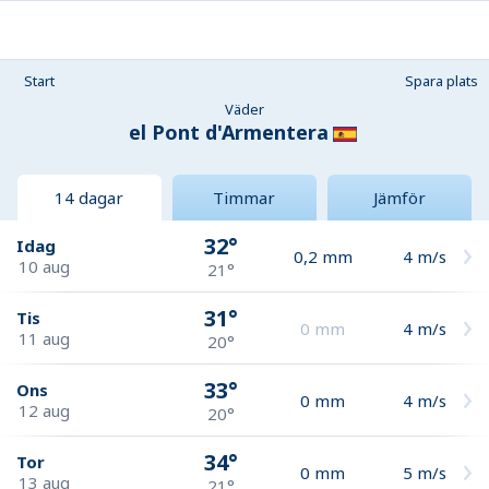
Start
Spara plats
Väder
el Pont d'Armentera
14 dagar
Timmar
Jämför
32°
Idag
0,2
mm
4
m/s
10 aug
21°
31°
Tis
0
mm
4
m/s
11 aug
20°
33°
Ons
0
mm
4
m/s
12 aug
20°
34°
Tor
0
mm
5
m/s
13 aug
21°