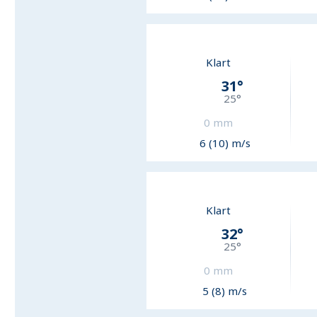
Klart
31
°
25
°
0
mm
6 (10) m/s
Klart
32
°
25
°
0
mm
5 (8) m/s