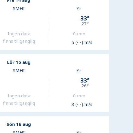
Fre 14 aug
SMHI
Yr
33
°
27
°
Ingen data
0
mm
finns tillgänglig
5 (- -) m/s
Lör 15 aug
SMHI
Yr
33
°
26
°
Ingen data
0
mm
finns tillgänglig
3 (- -) m/s
Sön 16 aug
SMHI
Yr