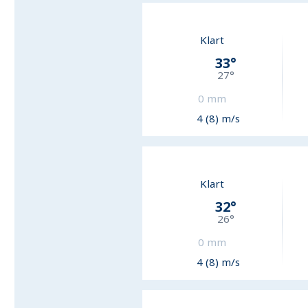
Klart
33
°
27
°
0
mm
4 (8) m/s
Klart
32
°
26
°
0
mm
4 (8) m/s