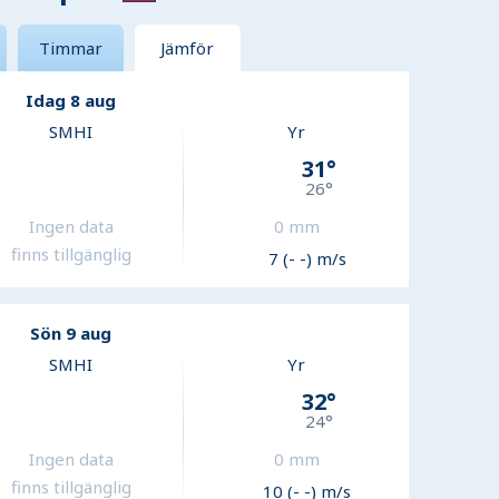
Timmar
Jämför
Idag 8 aug
SMHI
Yr
31
°
26
°
Ingen data
0
mm
finns tillgänglig
7 (- -) m/s
Sön 9 aug
SMHI
Yr
32
°
24
°
Ingen data
0
mm
finns tillgänglig
10 (- -) m/s