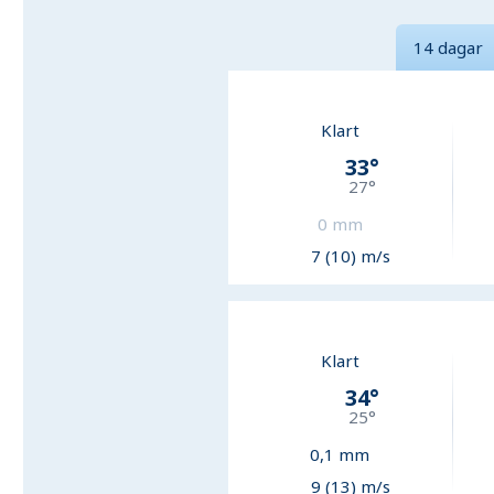
14 dagar
Klart
33
°
27
°
0
mm
7 (10) m/s
Klart
34
°
25
°
0,1
mm
9 (13) m/s