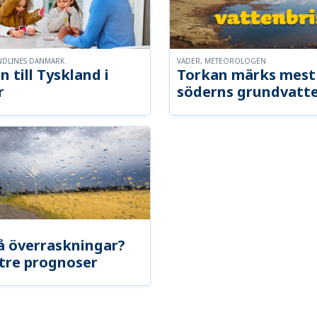
NDLINES DANMARK
VÄDER, METEOROLOGEN
n till Tyskland i
Torkan märks mest 
r
söderns grundvatt
å överraskningar?
tre prognoser