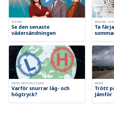
TV4 PLAY
ANNONS - SCA
Se den senaste
Ta färja
vädersändningen
somma
VÄDER, METEOROLOGEN
VÄDER
Varför snurrar låg- och
Trött p
högtryck?
Jämför 