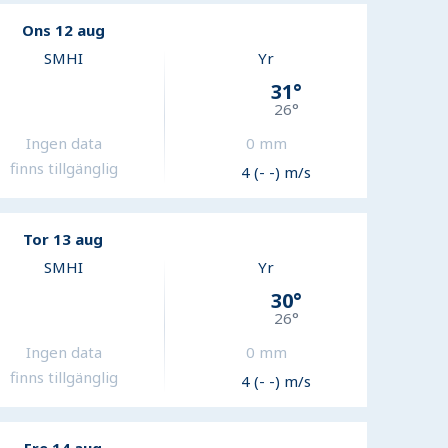
Ons 12 aug
SMHI
Yr
31
°
26
°
Ingen data
0
mm
finns tillgänglig
4 (- -) m/s
Tor 13 aug
SMHI
Yr
30
°
26
°
Ingen data
0
mm
finns tillgänglig
4 (- -) m/s