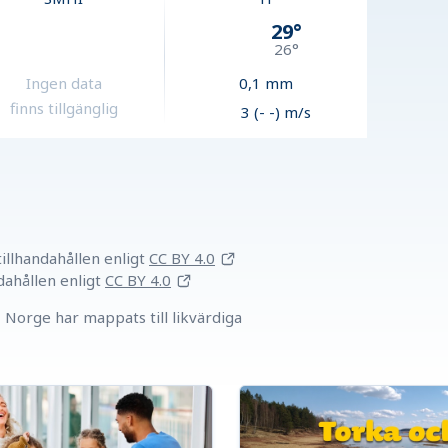
29
°
26
°
Ingen data
0,1
mm
finns tillgänglig
3 (- -) m/s
llhandahållen
enligt
CC BY 4.0
dahållen
enligt
CC BY 4.0
Norge har mappats till likvärdiga