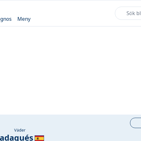
ognos
Meny
Väder
adaqués