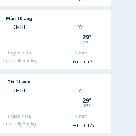
Mån 10 aug
SMHI
Yr
29
°
24
°
Ingen data
0
mm
finns tillgänglig
6 (- -) m/s
Tis 11 aug
SMHI
Yr
29
°
25
°
Ingen data
0
mm
finns tillgänglig
4 (- -) m/s