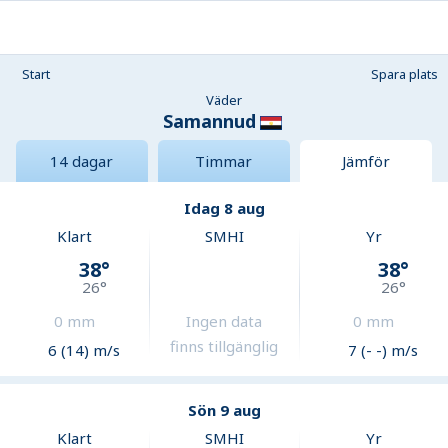
Start
Spara plats
Väder
Samannud
14 dagar
Timmar
Jämför
Idag 8 aug
Klart
SMHI
Yr
38
°
38
°
26
°
26
°
0
mm
Ingen data
0
mm
finns tillgänglig
6 (14) m/s
7 (- -) m/s
Sön 9 aug
Klart
SMHI
Yr