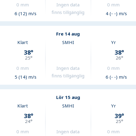
0
mm
Ingen data
0
mm
finns tillgänglig
6 (12) m/s
4 (- -) m/s
Fre 14 aug
Klart
SMHI
Yr
38
°
38
°
25
°
26
°
0
mm
Ingen data
0
mm
finns tillgänglig
5 (14) m/s
6 (- -) m/s
Lör 15 aug
Klart
SMHI
Yr
38
°
39
°
24
°
25
°
0
mm
Ingen data
0
mm