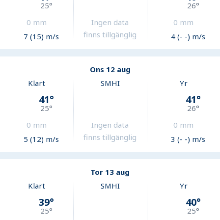
25
°
26
°
0
mm
Ingen data
0
mm
finns tillgänglig
7 (15) m/s
4 (- -) m/s
Ons 12 aug
Klart
SMHI
Yr
41
°
41
°
25
°
26
°
0
mm
Ingen data
0
mm
finns tillgänglig
5 (12) m/s
3 (- -) m/s
Tor 13 aug
Klart
SMHI
Yr
39
°
40
°
25
°
25
°