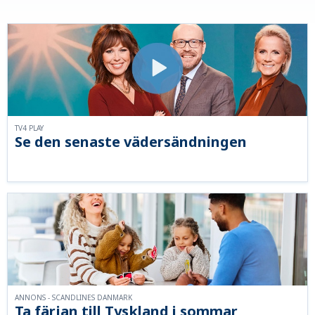
TV4 PLAY
Se den senaste vädersändningen
ANNONS - SCANDLINES DANMARK
Ta färjan till Tyskland i sommar