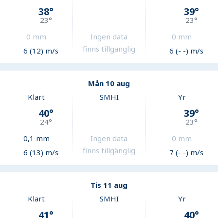
38
°
39
°
23
°
23
°
0
mm
Ingen data
0
mm
finns tillgänglig
6 (12) m/s
6 (- -) m/s
Mån 10 aug
Klart
SMHI
Yr
40
°
39
°
24
°
23
°
0,1
mm
Ingen data
0
mm
finns tillgänglig
6 (13) m/s
7 (- -) m/s
Tis 11 aug
Klart
SMHI
Yr
41
°
40
°