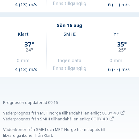
finns tillgänglig
4 (13) m/s
6 (- -) m/s
Sön 16 aug
Klart
SMHI
Yr
37
°
35
°
24
°
25
°
0
mm
Ingen data
0
mm
finns tillgänglig
4 (13) m/s
6 (- -) m/s
Prognosen uppdaterad
09:16
Väderprognos från MET Norge tillhandahållen
enligt
CC BY 4.0
Väderprognos från SMHI tillhandahållen
enligt
CC BY 4.0
Väderikoner från SMHI och MET Norge har mappats till
likvärdiga ikoner från Klart.