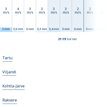
3
4
3
3
3
3
2
2
3
m/s
m/s
m/s
m/s
m/s
m/s
m/s
m/s
m/s
3 mm
0,6 mm
0 mm
0,3 mm
0,4 mm
0 mm
0 mm
0 mm
0 mm
21:19
Sol ner
Tartu
Viljandi
Kohtla-Järve
Rakvere