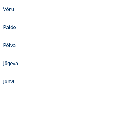
Võru
Paide
Põlva
Jõgeva
Jõhvi