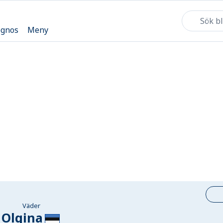
ognos
Meny
Väder
Olgina