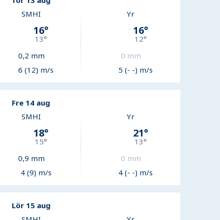
Tor 13 aug
SMHI
Yr
16
°
16
°
13
°
12
°
0,2
mm
0
mm
6 (12) m/s
5 (- -) m/s
Fre 14 aug
SMHI
Yr
18
°
21
°
15
°
13
°
0,9
mm
0
mm
4 (9) m/s
4 (- -) m/s
Lör 15 aug
SMHI
Yr