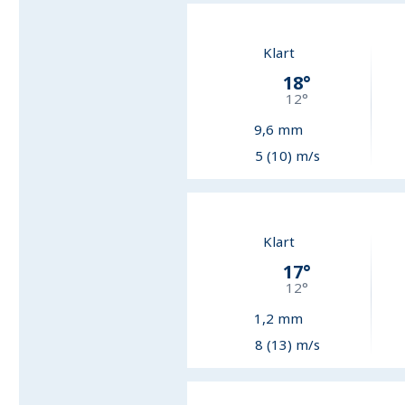
Klart
18
°
12
°
9,6
mm
5 (10) m/s
Klart
17
°
12
°
1,2
mm
8 (13) m/s