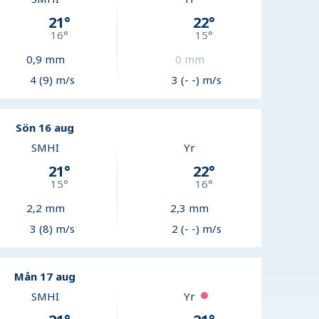
21
°
22
°
16
°
15
°
0,9
mm
0
mm
4 (9) m/s
3 (- -) m/s
Sön 16 aug
SMHI
Yr
21
°
22
°
15
°
16
°
2,2
mm
2,3
mm
3 (8) m/s
2 (- -) m/s
Mån 17 aug
SMHI
Yr