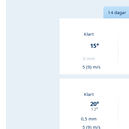
14 dagar
Klart
15
°
0
mm
5 (9) m/s
Klart
20
°
12
°
0,5
mm
5 (9) m/s