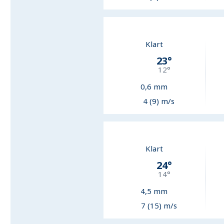
Klart
23
°
12
°
0,6
mm
4 (9) m/s
Klart
24
°
14
°
4,5
mm
7 (15) m/s