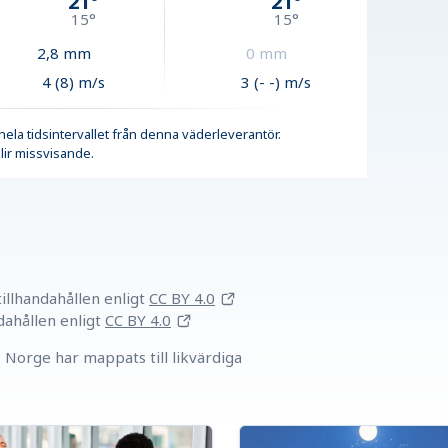
21
°
21
°
15
°
15
°
2,8
mm
0
mm
4 (8) m/s
3 (- -) m/s
r hela tidsintervallet från denna väderleverantör.
lir missvisande.
llhandahållen
enligt
CC BY 4.0
dahållen
enligt
CC BY 4.0
Norge har mappats till likvärdiga