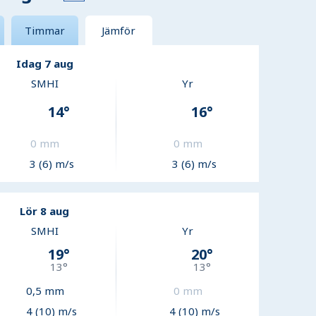
Timmar
Jämför
Idag 7 aug
SMHI
Yr
14
°
16
°
0
mm
0
mm
3 (6) m/s
3 (6) m/s
Lör 8 aug
SMHI
Yr
19
°
20
°
13
°
13
°
0,5
mm
0
mm
4 (10) m/s
4 (10) m/s