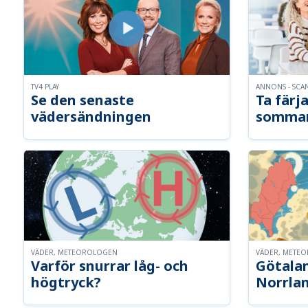
TV4 PLAY
ANNONS - SCA
Se den senaste
Ta färja
vädersändningen
somma
VÄDER, METEOROLOGEN
VÄDER, METE
Varför snurrar låg- och
Götalan
högtryck?
Norrla