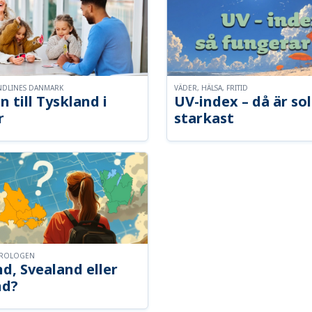
NDLINES DANMARK
VÄDER, HÄLSA, FRITID
n till Tyskland i
UV-index – då är so
r
starkast
OROLOGEN
d, Svealand eller
nd?