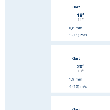
Klart
18
°
11
°
0,6
mm
5 (11) m/s
Klart
20
°
13
°
1,9
mm
4 (10) m/s
Klart