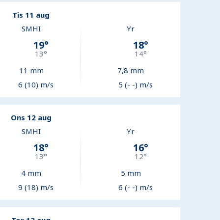
Tis 11 aug
SMHI
Yr
19
°
18
°
13
°
14
°
11
mm
7,8
mm
6 (10) m/s
5 (- -) m/s
Ons 12 aug
SMHI
Yr
18
°
16
°
13
°
12
°
4
mm
5
mm
9 (18) m/s
6 (- -) m/s