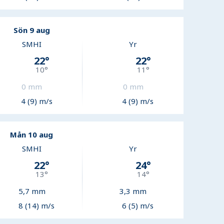
Sön 9 aug
SMHI
Yr
22
°
22
°
10
°
11
°
0
mm
0
mm
4 (9) m/s
4 (9) m/s
Mån 10 aug
SMHI
Yr
22
°
24
°
13
°
14
°
5,7
mm
3,3
mm
8 (14) m/s
6 (5) m/s