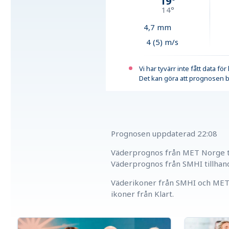
19
°
14
°
4,7
mm
4 (5) m/s
Vi har tyvärr inte fått data fö
Det kan göra att prognosen b
Prognosen uppdaterad
22:08
Väderprognos från MET Norge ti
Väderprognos från SMHI tillhan
Väderikoner från SMHI och MET 
ikoner från Klart.