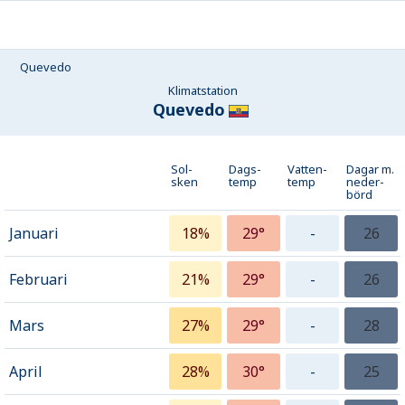
Quevedo
Klimatstation
Quevedo
Sol-
Dags-
Vatten-
Dagar m.
sken
temp
temp
neder­
börd
Januari
18%
29°
-
26
Februari
21%
29°
-
26
Mars
27%
29°
-
28
April
28%
30°
-
25