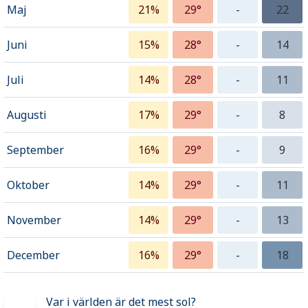
Maj
21%
29°
-
22
Juni
15%
28°
-
14
Juli
14%
28°
-
11
Augusti
17%
29°
-
8
September
16%
29°
-
9
Oktober
14%
29°
-
11
November
14%
29°
-
13
December
16%
29°
-
18
Var i världen är det mest sol?