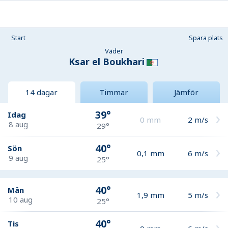
Start
Spara plats
Väder
Ksar el Boukhari
14 dagar
Timmar
Jämför
39°
Idag
0
mm
2
m/s
8 aug
29°
40°
Sön
0,1
mm
6
m/s
9 aug
25°
40°
Mån
1,9
mm
5
m/s
10 aug
25°
40°
Tis