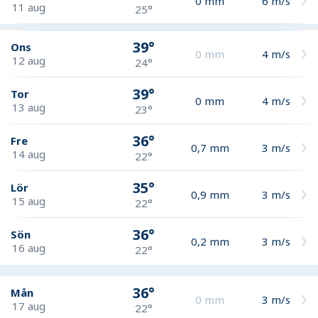
0
mm
6
m/s
11 aug
25°
39°
Ons
0
mm
4
m/s
12 aug
24°
39°
Tor
0
mm
4
m/s
13 aug
23°
36°
Fre
0,7
mm
3
m/s
14 aug
22°
35°
Lör
0,9
mm
3
m/s
15 aug
22°
36°
Sön
0,2
mm
3
m/s
16 aug
22°
36°
Mån
0
mm
3
m/s
17 aug
22°