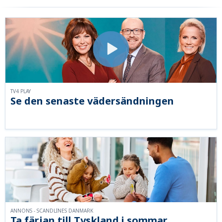
TV4 PLAY
Se den senaste vädersändningen
ANNONS - SCANDLINES DANMARK
Ta färjan till Tyskland i sommar