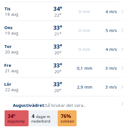
34°
Tis
0
mm
4
m/s
18 aug
22°
33°
Ons
0
mm
5
m/s
19 aug
21°
33°
Tor
0
mm
4
m/s
20 aug
20°
33°
Fre
0,1
mm
3
m/s
21 aug
20°
33°
Lör
2,9
mm
3
m/s
22 aug
20°
Augustivädret:
Så brukar det vara...
34°
4
76%
dagar m.
dagstemp
nederbörd
solsken