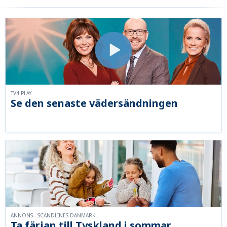
TV4 PLAY
Se den senaste vädersändningen
ANNONS - SCANDLINES DANMARK
Ta färjan till Tyskland i sommar