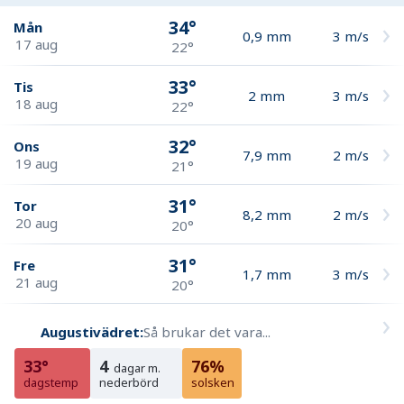
34°
Mån
0,9
mm
3
m/s
17 aug
22°
33°
Tis
2
mm
3
m/s
18 aug
22°
32°
Ons
7,9
mm
2
m/s
19 aug
21°
31°
Tor
8,2
mm
2
m/s
20 aug
20°
31°
Fre
1,7
mm
3
m/s
21 aug
20°
Augustivädret:
Så brukar det vara...
33°
4
76%
dagar m.
dagstemp
nederbörd
solsken