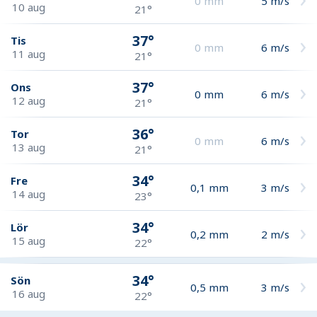
0
mm
5
m/s
10 aug
21°
37°
Tis
0
mm
6
m/s
11 aug
21°
37°
Ons
0
mm
6
m/s
12 aug
21°
36°
Tor
0
mm
6
m/s
13 aug
21°
34°
Fre
0,1
mm
3
m/s
14 aug
23°
34°
Lör
0,2
mm
2
m/s
15 aug
22°
34°
Sön
0,5
mm
3
m/s
16 aug
22°