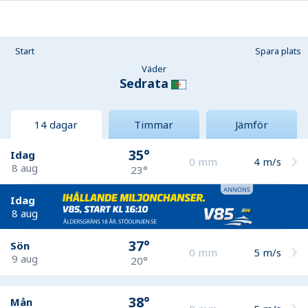
Start
Spara plats
Väder
Sedrata
14 dagar
Timmar
Jämför
35°
Idag
0
mm
4
m/s
8 aug
23°
Idag
8 aug
37°
Sön
0
mm
5
m/s
9 aug
20°
38°
Mån