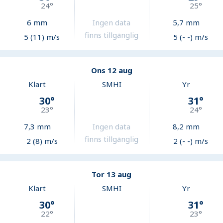
24
°
25
°
6
mm
Ingen data
5,7
mm
finns tillgänglig
5 (11) m/s
5 (- -) m/s
Ons 12 aug
Klart
SMHI
Yr
30
°
31
°
23
°
24
°
7,3
mm
Ingen data
8,2
mm
finns tillgänglig
2 (8) m/s
2 (- -) m/s
Tor 13 aug
Klart
SMHI
Yr
30
°
31
°
22
°
23
°