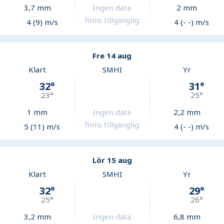
3,7
mm
Ingen data
2
mm
finns tillgänglig
4 (9) m/s
4 (- -) m/s
Fre 14 aug
Klart
SMHI
Yr
32
°
31
°
23
°
25
°
1
mm
Ingen data
2,2
mm
finns tillgänglig
5 (11) m/s
4 (- -) m/s
Lör 15 aug
Klart
SMHI
Yr
32
°
29
°
25
°
26
°
3,2
mm
Ingen data
6,8
mm