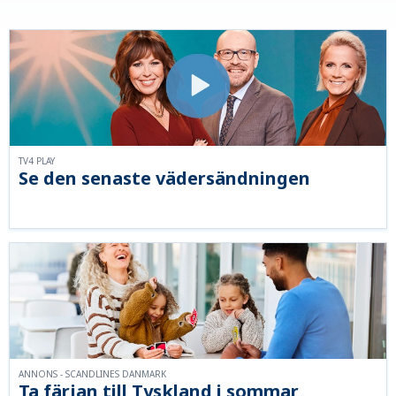
TV4 PLAY
Se den senaste vädersändningen
ANNONS - SCANDLINES DANMARK
Ta färjan till Tyskland i sommar