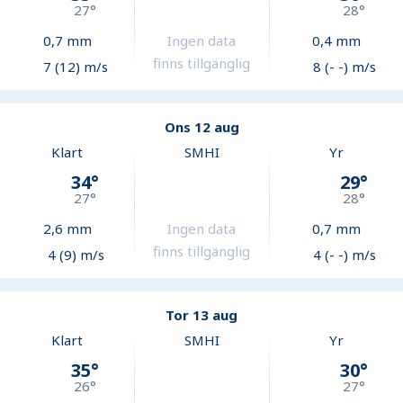
27
°
28
°
0,7
mm
Ingen data
0,4
mm
finns tillgänglig
7 (12) m/s
8 (- -) m/s
Ons 12 aug
Klart
SMHI
Yr
34
°
29
°
27
°
28
°
2,6
mm
Ingen data
0,7
mm
finns tillgänglig
4 (9) m/s
4 (- -) m/s
Tor 13 aug
Klart
SMHI
Yr
35
°
30
°
26
°
27
°