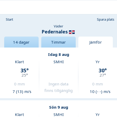
Start
Spara plats
Väder
Pedernales
14 dagar
Timmar
Jämför
Idag 8 aug
Klart
SMHI
Yr
35
°
30
°
25
°
27
°
0
mm
Ingen data
0
mm
finns tillgänglig
7 (13) m/s
10 (- -) m/s
Sön 9 aug
Klart
SMHI
Yr