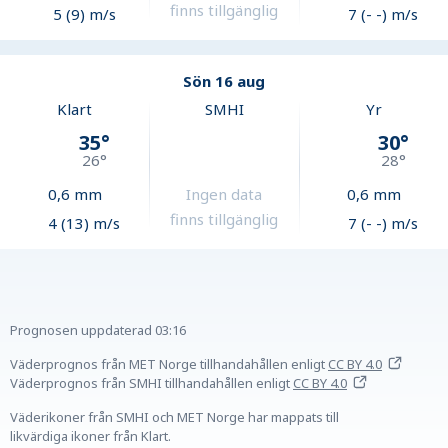
finns tillgänglig
5 (9) m/s
7 (- -) m/s
Sön 16 aug
Klart
SMHI
Yr
35
°
30
°
26
°
28
°
0,6
mm
Ingen data
0,6
mm
finns tillgänglig
4 (13) m/s
7 (- -) m/s
Prognosen uppdaterad
03:16
Väderprognos från MET Norge tillhandahållen
enligt
CC BY 4.0
Väderprognos från SMHI tillhandahållen
enligt
CC BY 4.0
Väderikoner från SMHI och MET Norge har mappats till
likvärdiga ikoner från Klart.