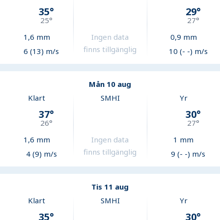
35
°
29
°
25
°
27
°
1,6
mm
Ingen data
0,9
mm
finns tillgänglig
6 (13) m/s
10 (- -) m/s
Mån 10 aug
Klart
SMHI
Yr
37
°
30
°
26
°
27
°
1,6
mm
Ingen data
1
mm
finns tillgänglig
4 (9) m/s
9 (- -) m/s
Tis 11 aug
Klart
SMHI
Yr
35
°
30
°