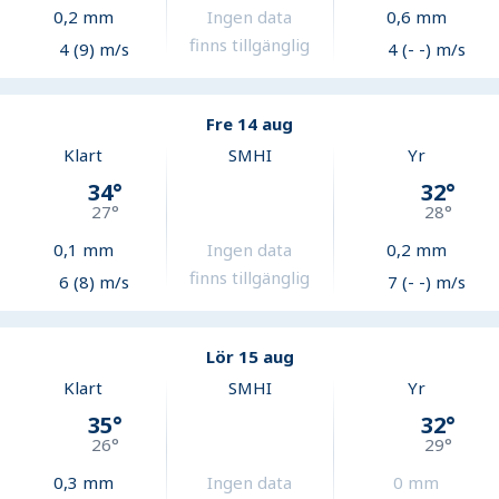
0,2
mm
Ingen data
0,6
mm
finns tillgänglig
4 (9) m/s
4 (- -) m/s
Fre 14 aug
Klart
SMHI
Yr
34
°
32
°
27
°
28
°
0,1
mm
Ingen data
0,2
mm
finns tillgänglig
6 (8) m/s
7 (- -) m/s
Lör 15 aug
Klart
SMHI
Yr
35
°
32
°
26
°
29
°
0,3
mm
Ingen data
0
mm