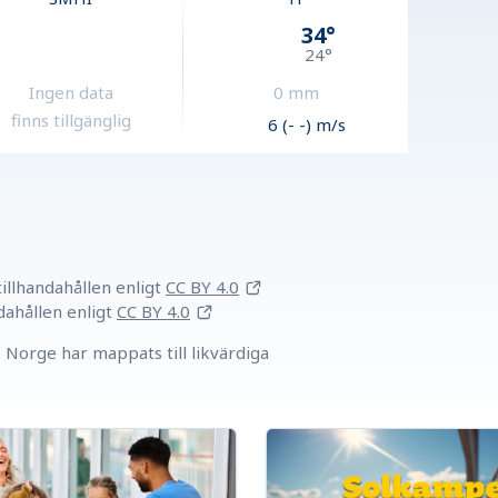
34
°
24
°
Ingen data
0
mm
finns tillgänglig
6 (- -) m/s
llhandahållen
enligt
CC BY 4.0
dahållen
enligt
CC BY 4.0
Norge har mappats till likvärdiga