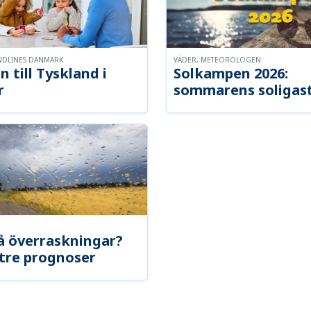
NDLINES DANMARK
VÄDER, METEOROLOGEN
n till Tyskland i
Solkampen 2026:
r
sommarens soligast
å överraskningar?
tre prognoser