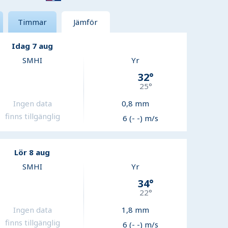
Timmar
Jämför
Idag 7 aug
SMHI
Yr
32
°
25
°
Ingen data
0,8
mm
finns tillgänglig
6 (- -) m/s
Lör 8 aug
SMHI
Yr
34
°
22
°
Ingen data
1,8
mm
finns tillgänglig
6 (- -) m/s