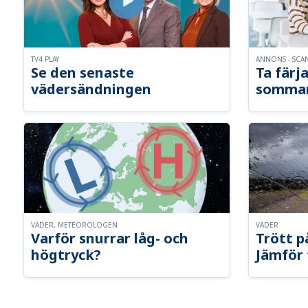
TV4 PLAY
ANNONS - SCA
Se den senaste
Ta färja
vädersändningen
somma
VÄDER, METEOROLOGEN
VÄDER
Varför snurrar låg- och
Trött p
högtryck?
Jämför 