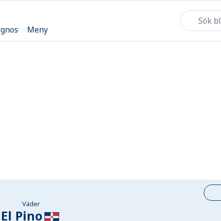
ognos
Meny
Väder
El Pino