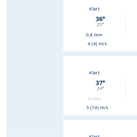
Klart
36
°
23
°
0,8
mm
4 (4) m/s
Klart
37
°
24
°
0
mm
5 (10) m/s
Klart