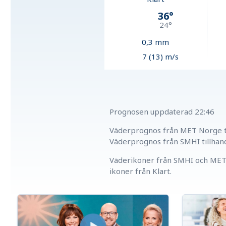
36
°
24
°
0,3
mm
7 (13) m/s
Prognosen uppdaterad
22:46
Väderprognos från MET Norge ti
Väderprognos från SMHI tillhan
Väderikoner från SMHI och MET 
ikoner från Klart.