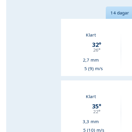
14 dagar
Klart
32
°
26
°
2,7
mm
5 (9) m/s
Klart
35
°
22
°
3,3
mm
5 (10) m/s