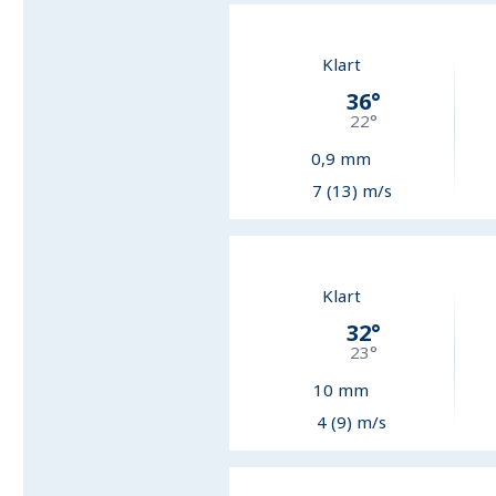
Klart
36
°
22
°
0,9
mm
7 (13) m/s
Klart
32
°
23
°
10
mm
4 (9) m/s