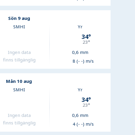
Sön 9 aug
SMHI
Yr
34
°
23
°
Ingen data
0,6
mm
finns tillgänglig
8 (- -) m/s
Mån 10 aug
SMHI
Yr
34
°
23
°
Ingen data
0,6
mm
finns tillgänglig
4 (- -) m/s