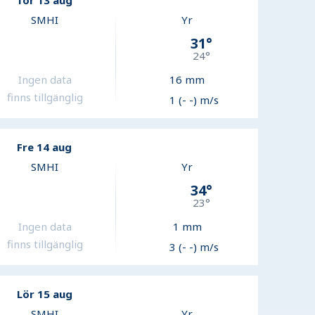
Tor 13 aug
SMHI
Yr
31
°
24
°
Ingen data
16
mm
finns tillgänglig
1 (- -) m/s
Fre 14 aug
SMHI
Yr
34
°
23
°
Ingen data
1
mm
finns tillgänglig
3 (- -) m/s
Lör 15 aug
SMHI
Yr