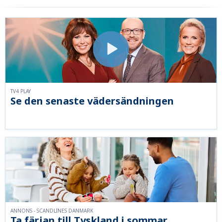
TV4 PLAY
Se den senaste vädersändningen
ANNONS - SCANDLINES DANMARK
Ta färjan till Tyskland i sommar