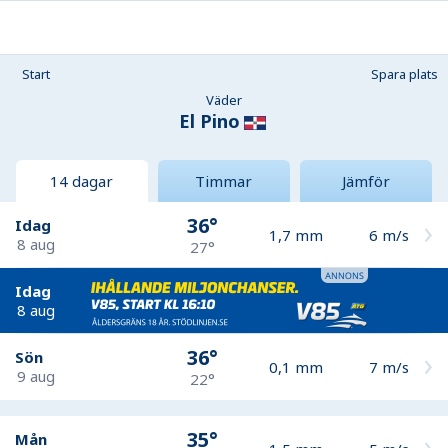
Start
Spara plats
Väder
El Pino
14 dagar
Timmar
Jämför
36°
Idag
1,7
mm
6
m/s
8 aug
27°
Idag
8 aug
36°
Sön
0,1
mm
7
m/s
9 aug
22°
35°
Mån