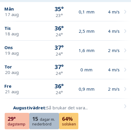
35°
Mån
0,1
mm
4
m/s
17 aug
23°
36°
Tis
2,5
mm
4
m/s
18 aug
24°
37°
Ons
1,6
mm
2
m/s
19 aug
24°
37°
Tor
0
mm
4
m/s
20 aug
24°
36°
Fre
0,9
mm
2
m/s
21 aug
24°
Augustivädret:
Så brukar det vara...
29°
15
64%
dagar m.
dagstemp
nederbörd
solsken