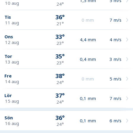
1,5
mm
5
m/s
10 aug
24°
36°
Tis
0
mm
7
m/s
11 aug
21°
33°
Ons
4,4
mm
4
m/s
12 aug
23°
35°
Tor
0,4
mm
3
m/s
13 aug
23°
38°
Fre
0
mm
5
m/s
14 aug
24°
37°
Lör
0,1
mm
7
m/s
15 aug
24°
36°
Sön
0,1
mm
6
m/s
16 aug
24°