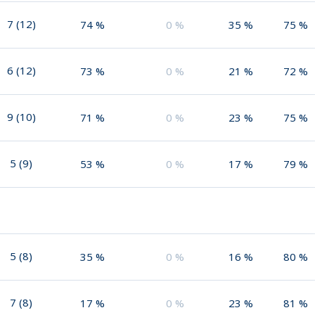
7
(
12
)
74
%
0
%
35
%
75
%
6
(
12
)
73
%
0
%
21
%
72
%
9
(
10
)
71
%
0
%
23
%
75
%
5
(
9
)
53
%
0
%
17
%
79
%
5
(
8
)
35
%
0
%
16
%
80
%
7
(
8
)
17
%
0
%
23
%
81
%