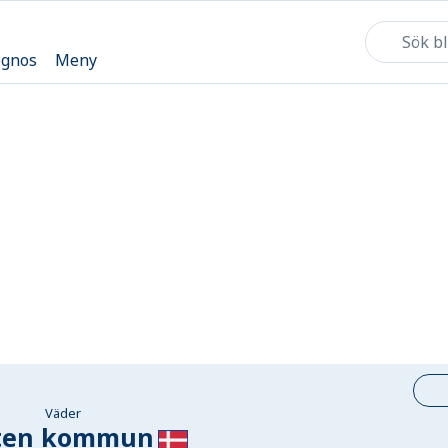
ognos
Meny
Väder
ten kommun