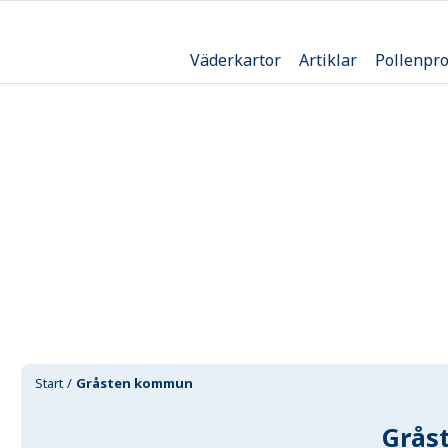
Väderkartor
Artiklar
Pollenpr
Start
Gråsten kommun
Grås