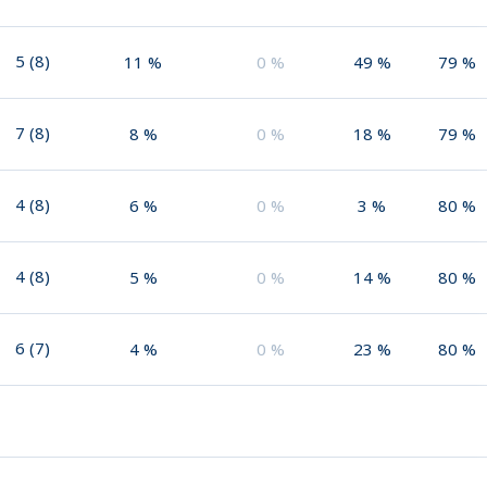
5
(
8
)
11
%
0
%
49
%
79
%
7
(
8
)
8
%
0
%
18
%
79
%
4
(
8
)
6
%
0
%
3
%
80
%
4
(
8
)
5
%
0
%
14
%
80
%
6
(
7
)
4
%
0
%
23
%
80
%