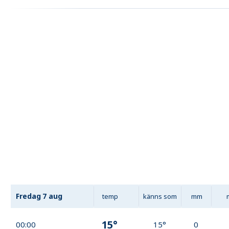
Fredag
7 aug
temp
känns som
mm
15°
00:00
15°
0