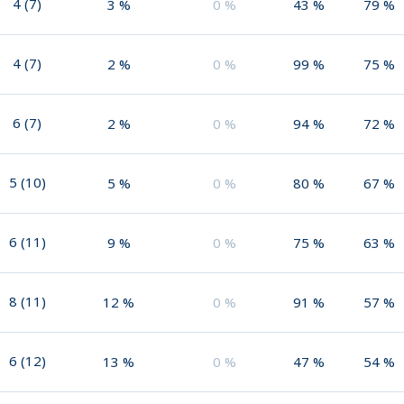
4
(
7
)
3
%
0
%
43
%
79
%
4
(
7
)
2
%
0
%
99
%
75
%
6
(
7
)
2
%
0
%
94
%
72
%
5
(
10
)
5
%
0
%
80
%
67
%
6
(
11
)
9
%
0
%
75
%
63
%
8
(
11
)
12
%
0
%
91
%
57
%
6
(
12
)
13
%
0
%
47
%
54
%