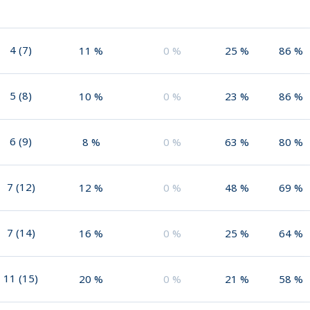
4
(
7
)
11
%
0
%
25
%
86
%
5
(
8
)
10
%
0
%
23
%
86
%
6
(
9
)
8
%
0
%
63
%
80
%
7
(
12
)
12
%
0
%
48
%
69
%
7
(
14
)
16
%
0
%
25
%
64
%
11
(
15
)
20
%
0
%
21
%
58
%