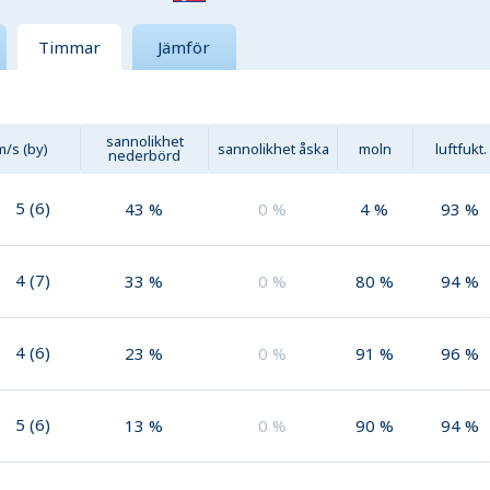
Timmar
Jämför
sannolikhet
m/s (by)
sannolikhet åska
moln
luftfukt.
nederbörd
5
(
6
)
43
%
0
%
4
%
93
%
4
(
7
)
33
%
0
%
80
%
94
%
4
(
6
)
23
%
0
%
91
%
96
%
5
(
6
)
13
%
0
%
90
%
94
%