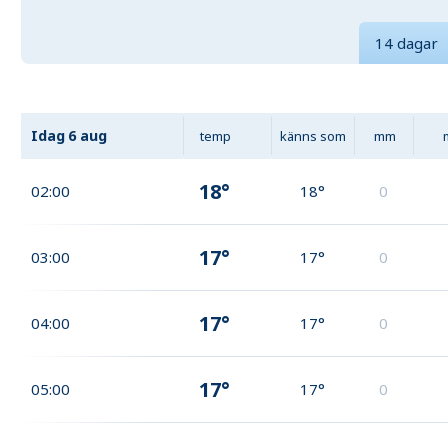
14 dagar
Idag
6 aug
temp
känns som
mm
18°
02:00
18°
0
17°
03:00
17°
0
17°
04:00
17°
0
17°
05:00
17°
0