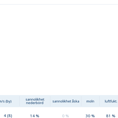
sannolikhet
m/s (by)
sannolikhet åska
moln
luftfukt.
nederbörd
4
(
8
)
14
%
0
%
30
%
81
%