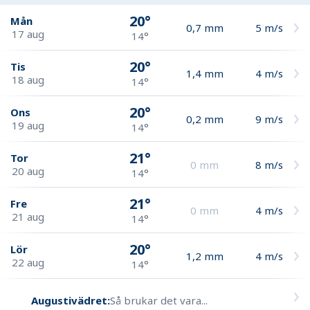
20°
Mån
0,7
mm
5
m/s
17 aug
14°
20°
Tis
1,4
mm
4
m/s
18 aug
14°
20°
Ons
0,2
mm
9
m/s
19 aug
14°
21°
Tor
0
mm
8
m/s
20 aug
14°
21°
Fre
0
mm
4
m/s
21 aug
14°
20°
Lör
1,2
mm
4
m/s
22 aug
14°
Augustivädret:
Så brukar det vara...