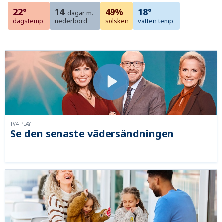
22°
14
49%
18°
dagar m.
dagstemp
nederbörd
solsken
vatten temp
TV4 PLAY
Se den senaste vädersändningen