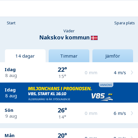
Start
Spara plats
Väder
Nakskov kommun
14 dagar
Timmar
Jämför
22°
Idag
0
mm
4
m/s
8 aug
15°
Idag
8 aug
26°
Sön
0
mm
6
m/s
9 aug
14°
20°
Mån