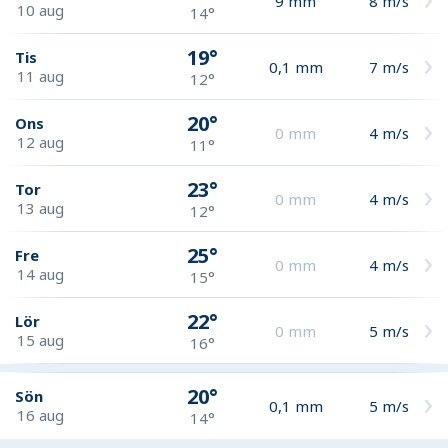
9
mm
8
m/s
10 aug
14°
19°
Tis
0,1
mm
7
m/s
11 aug
12°
20°
Ons
0
mm
4
m/s
12 aug
11°
23°
Tor
0
mm
4
m/s
13 aug
12°
25°
Fre
0
mm
4
m/s
14 aug
15°
22°
Lör
0
mm
5
m/s
15 aug
16°
20°
Sön
0,1
mm
5
m/s
16 aug
14°