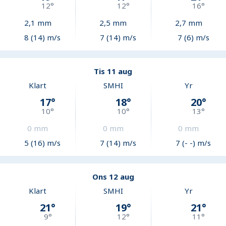
12
°
12
°
16
°
2,1
mm
2,5
mm
2,7
mm
8 (14) m/s
7 (14) m/s
7 (6) m/s
Tis 11 aug
Klart
SMHI
Yr
17
°
18
°
20
°
10
°
10
°
13
°
0
mm
0
mm
0
mm
5 (16) m/s
7 (14) m/s
7 (- -) m/s
Ons 12 aug
Klart
SMHI
Yr
21
°
19
°
21
°
9
°
12
°
11
°