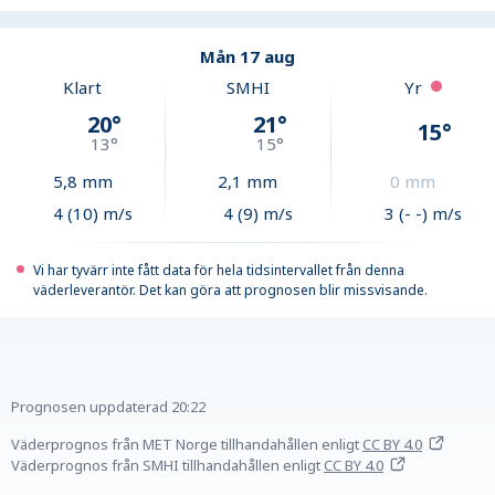
Mån 17 aug
Klart
SMHI
Yr
20
°
21
°
15
°
13
°
15
°
5,8
mm
2,1
mm
0
mm
4 (10) m/s
4 (9) m/s
3 (- -) m/s
Vi har tyvärr inte fått data för hela tidsintervallet från denna
väderleverantör. Det kan göra att prognosen blir missvisande.
Prognosen uppdaterad
20:22
Väderprognos från MET Norge tillhandahållen
enligt
CC BY 4.0
Väderprognos från SMHI tillhandahållen
enligt
CC BY 4.0