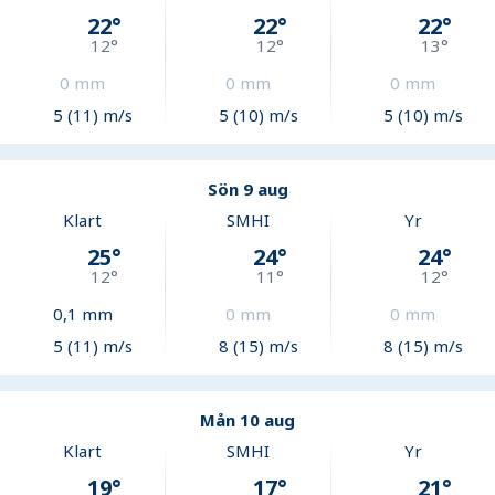
22
°
22
°
22
°
12
°
12
°
13
°
0
mm
0
mm
0
mm
5 (11) m/s
5 (10) m/s
5 (10) m/s
Sön 9 aug
Klart
SMHI
Yr
25
°
24
°
24
°
12
°
11
°
12
°
0,1
mm
0
mm
0
mm
5 (11) m/s
8 (15) m/s
8 (15) m/s
Mån 10 aug
Klart
SMHI
Yr
19
°
17
°
21
°