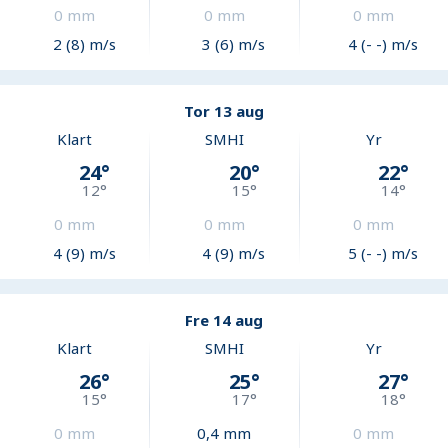
0
mm
0
mm
0
mm
2 (8) m/s
3 (6) m/s
4 (- -) m/s
Tor 13 aug
Klart
SMHI
Yr
24
°
20
°
22
°
12
°
15
°
14
°
0
mm
0
mm
0
mm
4 (9) m/s
4 (9) m/s
5 (- -) m/s
Fre 14 aug
Klart
SMHI
Yr
26
°
25
°
27
°
15
°
17
°
18
°
0
mm
0,4
mm
0
mm