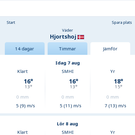
Start
Spara plats
Väder
Hjortshoj
14 dagar
Timmar
Jämför
Idag 7 aug
Klart
SMHI
Yr
16
°
16
°
18
°
13
°
13
°
15
°
0
mm
0
mm
0
mm
5 (9) m/s
5 (11) m/s
7 (13) m/s
Lör 8 aug
Klart
SMHI
Yr