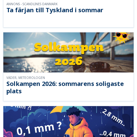
ANNONS - SCANDLINES DANMARK
Ta färjan till Tyskland i sommar
VÄDER, METEOROLOGEN
Solkampen 2026: sommarens soligaste
plats