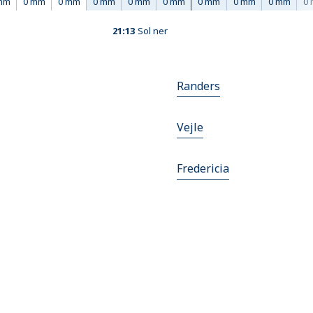
mm
0 mm
0 mm
0 mm
0 mm
0 mm
0 mm
0 mm
0 mm
0
21:13
Sol ner
Randers
Vejle
Fredericia