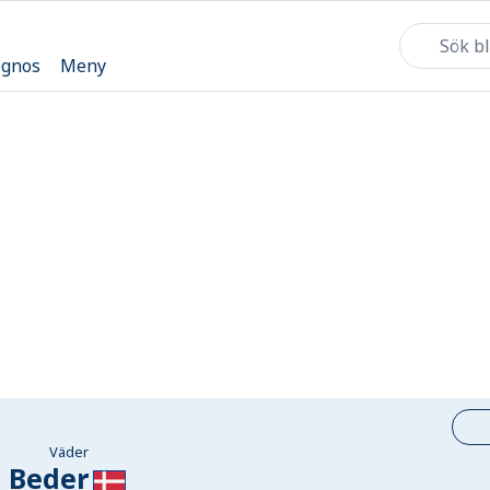
ognos
Meny
Väder
Beder