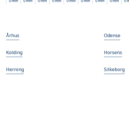
0 mm
0 mm
0 mm
0 mm
0 mm
0 mm
0 mm
0 mm
0 
Århus
Odense
Kolding
Horsens
Herning
Silkeborg