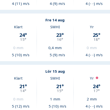
4 (11) m/s
4 (9) m/s
4 (- -) m/s
Fre 14 aug
Klart
SMHI
Yr
24
°
23
°
25
°
15
°
16
°
18
°
0
mm
0,4
mm
0
mm
5 (10) m/s
5 (9) m/s
4 (- -) m/s
Lör 15 aug
Klart
SMHI
Yr
21
°
21
°
24
°
14
°
15
°
17
°
0
mm
1
mm
2
mm
5 (12) m/s
5 (10) m/s
4 (- -) m/s