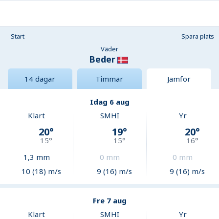
Start
Spara plats
Väder
Beder
14 dagar
Timmar
Jämför
Idag 6 aug
Klart
SMHI
Yr
20
°
19
°
20
°
15
°
15
°
16
°
1,3
mm
0
mm
0
mm
10 (18) m/s
9 (16) m/s
9 (16) m/s
Fre 7 aug
Klart
SMHI
Yr