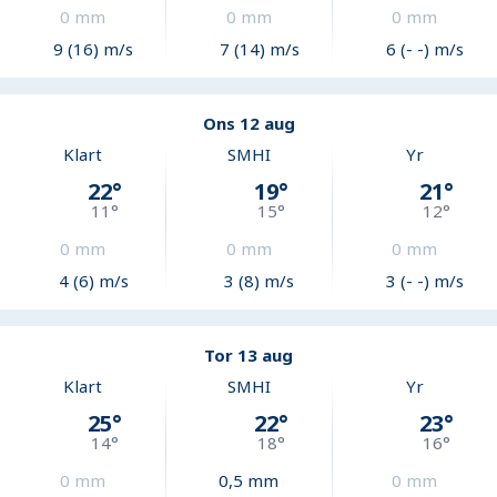
0
mm
0
mm
0
mm
9 (16) m/s
7 (14) m/s
6 (- -) m/s
Ons 12 aug
Klart
SMHI
Yr
22
°
19
°
21
°
11
°
15
°
12
°
0
mm
0
mm
0
mm
4 (6) m/s
3 (8) m/s
3 (- -) m/s
Tor 13 aug
Klart
SMHI
Yr
25
°
22
°
23
°
14
°
18
°
16
°
0
mm
0,5
mm
0
mm