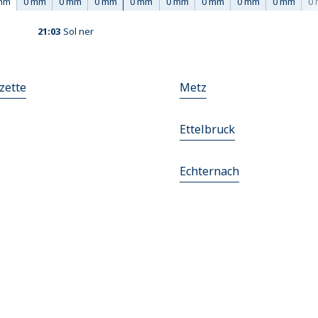
mm
0 mm
0 mm
0 mm
0 mm
0 mm
0 mm
0 mm
0 mm
0
21:03
Sol ner
zette
Metz
Ettelbruck
Echternach