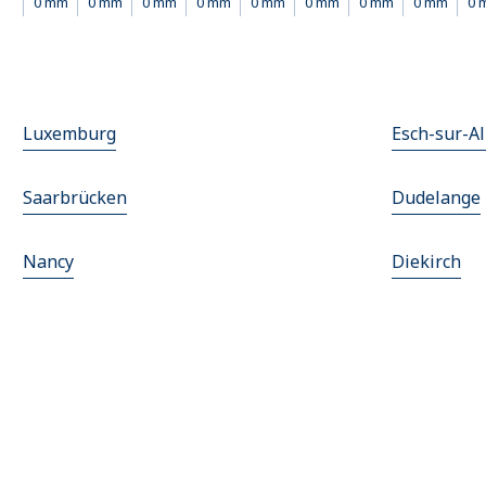
0 mm
0 mm
0 mm
0 mm
0 mm
0 mm
0 mm
0 mm
0 
Luxemburg
Esch-sur-Al
Saarbrücken
Dudelange
Nancy
Diekirch