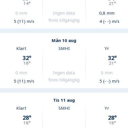
14
°
21
°
0
mm
Ingen data
0,8
mm
finns tillgänglig
5 (11) m/s
4 (- -) m/s
Mån 10 aug
Klart
SMHI
Yr
32
°
32
°
18
°
21
°
0
mm
Ingen data
0
mm
finns tillgänglig
5 (11) m/s
5 (- -) m/s
Tis 11 aug
Klart
SMHI
Yr
28
°
28
°
18
°
18
°