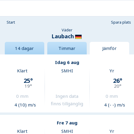
Start
Spara plats
Väder
Laubach
14 dagar
Timmar
Jämför
Idag 6 aug
Klart
SMHI
Yr
25
°
26
°
19
°
20
°
0
mm
Ingen data
0
mm
finns tillgänglig
4 (10) m/s
4 (- -) m/s
Fre 7 aug
Klart
SMHI
Yr