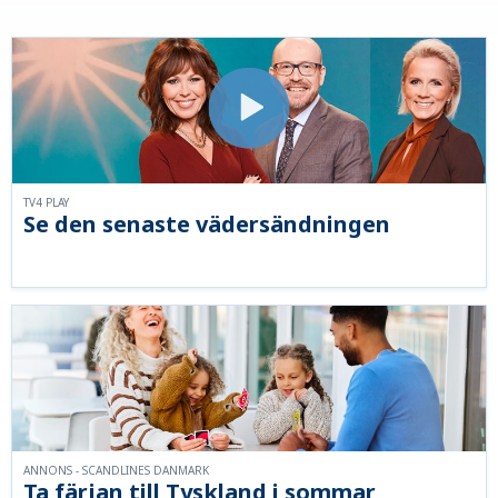
TV4 PLAY
Se den senaste vädersändningen
ANNONS - SCANDLINES DANMARK
Ta färjan till Tyskland i sommar