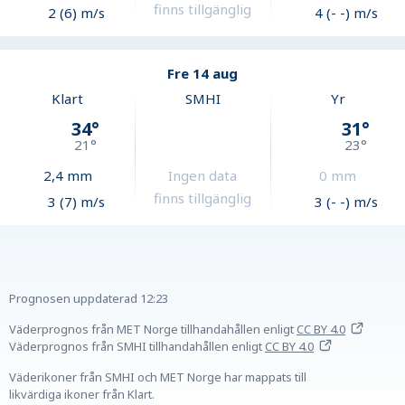
finns tillgänglig
2 (6) m/s
4 (- -) m/s
Fre 14 aug
Klart
SMHI
Yr
34
°
31
°
21
°
23
°
2,4
mm
Ingen data
0
mm
finns tillgänglig
3 (7) m/s
3 (- -) m/s
Prognosen uppdaterad
12:23
Väderprognos från MET Norge tillhandahållen
enligt
CC BY 4.0
Väderprognos från SMHI tillhandahållen
enligt
CC BY 4.0
Väderikoner från SMHI och MET Norge har mappats till
likvärdiga ikoner från Klart.