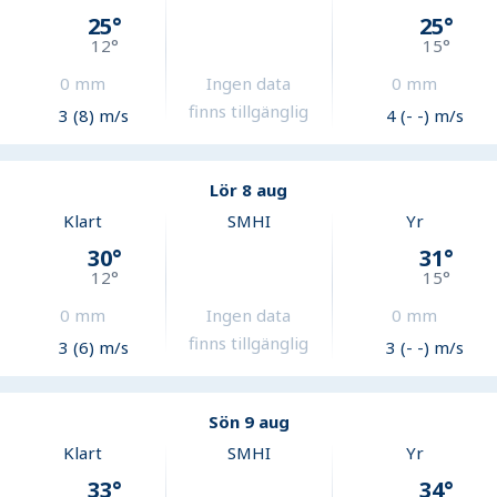
25
°
25
°
12
°
15
°
0
mm
Ingen data
0
mm
finns tillgänglig
3 (8) m/s
4 (- -) m/s
Lör 8 aug
Klart
SMHI
Yr
30
°
31
°
12
°
15
°
0
mm
Ingen data
0
mm
finns tillgänglig
3 (6) m/s
3 (- -) m/s
Sön 9 aug
Klart
SMHI
Yr
33
°
34
°