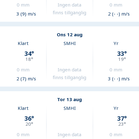
0
mm
Ingen data
0
mm
finns tillgänglig
3 (9) m/s
2 (- -) m/s
Ons 12 aug
Klart
SMHI
Yr
34
°
33
°
18
°
19
°
0
mm
Ingen data
0
mm
finns tillgänglig
2 (7) m/s
3 (- -) m/s
Tor 13 aug
Klart
SMHI
Yr
36
°
37
°
20
°
23
°
0
mm
Ingen data
0
mm