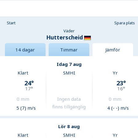
Start
Spara plats
Väder
Hutterscheid
14 dagar
Timmar
Jämför
Idag 7 aug
Klart
SMHI
Yr
24
°
23
°
17
°
16
°
0
mm
Ingen data
0
mm
finns tillgänglig
5 (7) m/s
4 (- -) m/s
Lör 8 aug
Klart
SMHI
Yr