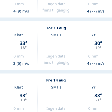
0
mm
Ingen data
0
mm
finns tillgänglig
4 (9) m/s
4 (- -) m/s
Tor 13 aug
Klart
SMHI
Yr
33
°
30
°
18
°
19
°
0
mm
Ingen data
0
mm
finns tillgänglig
3 (6) m/s
4 (- -) m/s
Fre 14 aug
Klart
SMHI
Yr
33
°
33
°
19
°
21
°
0
mm
Ingen data
0
mm