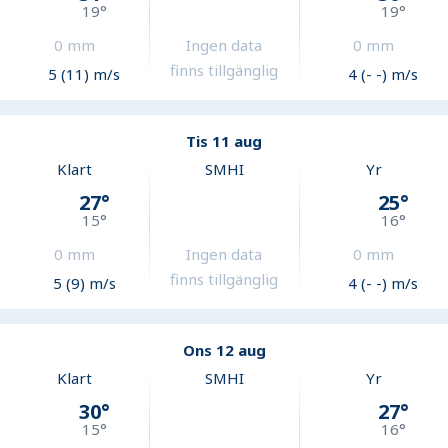
19
°
19
°
0
mm
Ingen data
0
mm
finns tillgänglig
5 (11) m/s
4 (- -) m/s
Tis 11 aug
Klart
SMHI
Yr
27
°
25
°
15
°
16
°
0
mm
Ingen data
0
mm
finns tillgänglig
5 (9) m/s
4 (- -) m/s
Ons 12 aug
Klart
SMHI
Yr
30
°
27
°
15
°
16
°