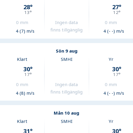
28
°
27
°
13
°
12
°
0
mm
Ingen data
0
mm
finns tillgänglig
4 (7) m/s
4 (- -) m/s
Sön 9 aug
Klart
SMHI
Yr
30
°
30
°
17
°
17
°
0
mm
Ingen data
0
mm
finns tillgänglig
4 (8) m/s
4 (- -) m/s
Mån 10 aug
Klart
SMHI
Yr
31
°
30
°